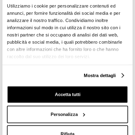
Design
Alizè, Colombo Design
Utilizziamo i cookie per personalizzare contenuti ed
annunci, per fornire funzionalità dei social media e per
€ 84,50
€ 91,10
€ 124,13
€ 133,86
analizzare il nostro traffico. Condividiamo inoltre
informazioni sul modo in cui utilizza il nostro sito con i
nostri partner che si occupano di analisi dei dati web,
pubblicità e social media, i quali potrebbero combinarle
con altre informazioni che ha fornito loro o che hanno
raccolto dal suo utilizzo dei loro servizi.
Mostra dettagli
Accetta tutti
Spandisapone stondato da
appoggio su piano, di vetro
acidato e finitura cromo -
Personalizza
Nordic, Colombo Design
€ 84,00
€ 123,49
Rifiuta