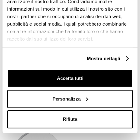
analizzare il nostro traffico. Condividiamo inoltre
informazioni sul modo in cui utilizza il nostro sito con i
nostri partner che si occupano di analisi dei dati web,
pubblicità e social media, i quali potrebbero combinarle
con altre informazioni che ha fornito loro o che hanno
raccolto dal suo utilizzo dei loro servizi.
Mostra dettagli
Accetta tutti
standard
termostatico
Miscelatore doccia
Miscelatore doccia
termostatico cromato da
termostatico cromato da
incasso design squadrato -
incasso stile moderno -
Personalizza
Tetris, Rubinetteria
Kobuk, Rubinetteria
Bugnatese
Bugnatese
€ 223,30
€ 216,00
€ 372,10
€ 359,90
Rifiuta