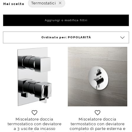
Termostatici
Hai scelto
Aggiungi o modifica filtri
Ordinato per:
POPOLARITÀ
standard
termostatico
2 uscite
3 uscite
Miscelatore doccia
Miscelatore doccia
termostatico con deviatore
termostatico con deviatore
a 3 uscite da incasso
completo di parte esterna e