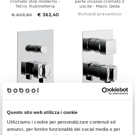
cromato stile moderno -
parte incasso cromato 2
Tetris, Rubinetteria
uscite - Macò, Geda
Bugnatese
Richiedi preventivo
€ 362,40
€ 603,90
standard
termostatico
standard
termostatico
Miscelatore doccia
Miscelatore doccia
termostatico con deviatore
termostatico cromato -
Questo sito web utilizza i cookie
cromato da incasso stile
Tetris, Rubinetteria
moderno squadrato - Tetris,
Bugnatese
Utilizziamo i cookie per personalizzare contenuti ed
Rubinetteria Bugnatese
annunci, per fornire funzionalità dei social media e per
€ 268,70
€ 370,40
€ 447,74
€ 617,32