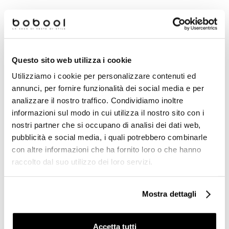
Questo sito web utilizza i cookie
Utilizziamo i cookie per personalizzare contenuti ed
annunci, per fornire funzionalità dei social media e per
analizzare il nostro traffico. Condividiamo inoltre
informazioni sul modo in cui utilizza il nostro sito con i
nostri partner che si occupano di analisi dei dati web,
pubblicità e social media, i quali potrebbero combinarle
Porta bicchiere da
Porta bicchiere da muro
con altre informazioni che ha fornito loro o che hanno
appoggio in vetro opaco
con bicchiere in porcellana
cromato - Alizè, Colombo
- Venessia Lineabeta
raccolto dal suo utilizzo dei loro servizi.
Design
€ 67,60
€ 84,20
€ 99,41
€ 91,50
Mostra dettagli
Accetta tutti