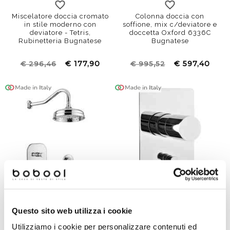
standard
termostatico
Miscelatore doccia cromato
Colonna doccia con
in stile moderno con
soffione, mix c/deviatore e
deviatore - Tetris,
doccetta Oxford 6336C
Rubinetteria Bugnatese
Bugnatese
€ 177,90
€ 597,40
€ 296,46
€ 995,52
Questo sito web utilizza i cookie
Kit vasca incasso con bocca
Miscelatore da incasso
erogazione, soffione, mix
vasca/doccia 2 uscite
Utilizziamo i cookie per personalizzare contenuti ed