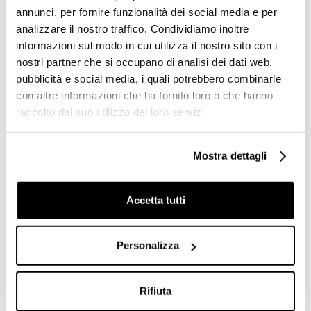
c/deviatore Oxford 6369
Nanotech 5449
annunci, per fornire funzionalità dei social media e per
Bugnatese
Rubinetteria Treemme
analizzare il nostro traffico. Condividiamo inoltre
€ 382,20
€ 256,80
€ 636,84
€ 366,83
informazioni sul modo in cui utilizza il nostro sito con i
nostri partner che si occupano di analisi dei dati web,
pubblicità e social media, i quali potrebbero combinarle
con altre informazioni che ha fornito loro o che hanno
raccolto dal suo utilizzo dei loro servizi.
Mostra dettagli
Accetta tutti
Personalizza
Miscelatore incasso con
Set doccia da incasso, mix
deviatore 2 uscite
con deviatore, soffione e
Millenovecinquanta 4672
doccetta Oxford 6374
Bugnatese
Bugnatese
Rifiuta
€ 194,00
€ 460,50
€ 323,30
€ 767,38