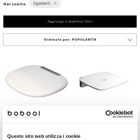
Sgabelli
Hai scelto
Aggiungi o modifica filtri
Ordinato per:
POPOLARITÀ
Sedile doccia ribaltabile
Sedile doccia ribaltabile
bianco stile
bianco, con seduta
Questo sito web utilizza i cookie
contemporaneo, portata
antiscivolo, portata fino a