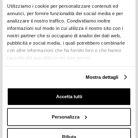
fino a 130kg - Colombo
160kg - Colombo Design
Utilizziamo i cookie per personalizzare contenuti ed
Design
annunci, per fornire funzionalità dei social media e per
€ 499,90
€ 303,70
€ 735,04
€ 446,56
analizzare il nostro traffico. Condividiamo inoltre
informazioni sul modo in cui utilizza il nostro sito con i
nostri partner che si occupano di analisi dei dati web,
pubblicità e social media, i quali potrebbero combinarle
con altre informazioni che ha fornito loro o che hanno
raccolto dal suo utilizzo dei loro servizi.
Mostra dettagli
Accetta tutti
Sedile doccia ribaltabile
Sgabello da bagno con
nero con seduta antiscivolo,
seduta in resina bianco e
portata fino a 160kg -
struttura in acciaio cromato
Personalizza
Colombo Design
- Complementi, Colombo
Design
€ 321,50
€ 93,90
€ 472,69
€ 137,96
Rifiuta