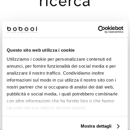
ricerca
Suggerimenti per la ricerca:
Controlla eventuali errori di digitazione
Questo sito web utilizza i cookie
Prova a cercare un termine simile o ad usare meno
termini
Utilizziamo i cookie per personalizzare contenuti ed
Prova a cercare un termine più generico, potrai
annunci, per fornire funzionalità dei social media e per
utilizzare i filtri per migliorare i risultati della ricerca
analizzare il nostro traffico. Condividiamo inoltre
Utilizza i menu principali e poi filtra i risultati utilizzanto i
informazioni sul modo in cui utilizza il nostro sito con i
filtri che compariranno a sinistra
nostri partner che si occupano di analisi dei dati web,
pubblicità e social media, i quali potrebbero combinarle
con altre informazioni che ha fornito loro o che hanno
raccolto dal suo utilizzo dei loro servizi.
TORNA ALLA HOMEPAGE
Mostra dettagli