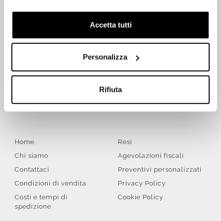
Accetta tutti
ISCRIVITI SUBITO ALLA NEWSLETTER
Personalizza
Iscriviti
Rifiuta
Letta la
Privacy Policy
, accetto di ricevere la newsletter ai
sensi del Regolamento UE 2016/679 (GDPR)
Home
Resi
Chi siamo
Agevolazioni fiscali
Contattaci
Preventivi personalizzati
Condizioni di vendita
Privacy Policy
Costi e tempi di
Cookie Policy
spedizione