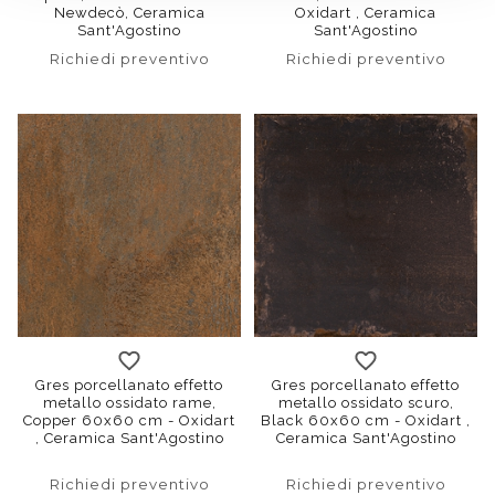
Newdecò, Ceramica
Oxidart , Ceramica
Sant'Agostino
Sant'Agostino
Richiedi preventivo
Richiedi preventivo
120x120
20x20
30x60
120x120
60x120
20x20
60x60
30x6
90
Gres porcellanato effetto
Gres porcellanato effetto
metallo ossidato rame,
metallo ossidato scuro,
Copper 60x60 cm - Oxidart
Black 60x60 cm - Oxidart ,
, Ceramica Sant'Agostino
Ceramica Sant'Agostino
Richiedi preventivo
Richiedi preventivo