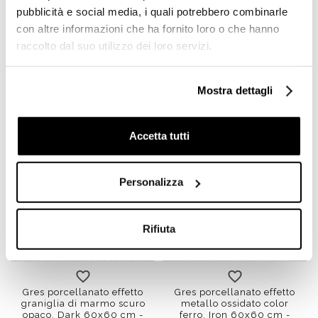
120x120
60x60
90x90
120x120
battiscopa
60x60
90x9
pubblicità e social media, i quali potrebbero combinarle
Gres porcellanato effetto
Gres porcellanato effetto
con altre informazioni che ha fornito loro o che hanno
graniglia di marmo grigio
graniglia di marmo sabbia
perla opaco, Pearl 60x60
opaco, Sand 60x60 cm -
raccolto dal suo utilizzo dei loro servizi.
cm - Newdecò, Ceramica
Newdecò, Ceramica
Sant'Agostino
Sant'Agostino
Richiedi preventivo
Richiedi preventivo
Mostra dettagli
Accetta tutti
Personalizza
Rifiuta
120x120
60x60
90x90
120x120
battiscopa
20x20
30x6
Gres porcellanato effetto
Gres porcellanato effetto
graniglia di marmo scuro
metallo ossidato color
opaco, Dark 60x60 cm -
ferro, Iron 60x60 cm -