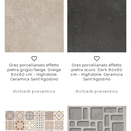
120x120
30x60
60x120
120x120
60x60
30x60
90x90
60x12
bat
Gres porcellanato effetto
Gres porcellanato effetto
pietra grigio/beige, Greige
pietra scuro, Dark 60x60
60x60 cm - Highstone,
cm - Highstone, Ceramica
Ceramica Sant'Agostino
Sant'Agostino
Richiedi preventivo
Richiedi preventivo