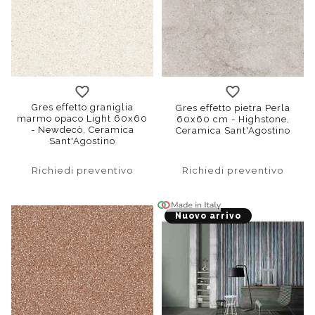
120x120
60x60
90x90
120x120
battiscopa
30x60
60x12
Gres effetto graniglia
Gres effetto pietra Perla
marmo opaco Light 60x60
60x60 cm - Highstone,
- Newdecò, Ceramica
Ceramica Sant'Agostino
Sant'Agostino
Richiedi preventivo
Richiedi preventivo
Nuovo arrivo