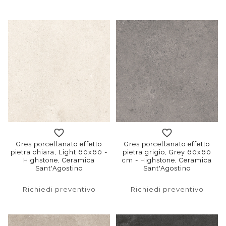
120x120
30x60
60x120
120x120
60x60
30x60
90x90
60x12
bat
Gres porcellanato effetto
Gres porcellanato effetto
pietra chiara, Light 60x60 -
pietra grigio, Grey 60x60
Highstone, Ceramica
cm - Highstone, Ceramica
Sant'Agostino
Sant'Agostino
Richiedi preventivo
Richiedi preventivo