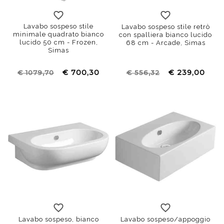
59x46
68x54
73x54
Lavabo sospeso stile
Lavabo sospeso stile retrò
minimale quadrato bianco
con spalliera bianco lucido
lucido 50 cm - Frozen,
68 cm - Arcade, Simas
Simas
€ 700,30
€ 239,00
€ 1079,70
€ 556,32
65x48
90x48
Lavabo sospeso, bianco
Lavabo sospeso/appoggio