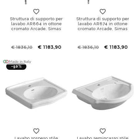
Struttura di supporto per
Struttura di supporto per
lavabo AR864 in ottone
lavabo AR874 in ottone
cromato Arcade, Simas
cromato Arcade, Simas
€ 1183,90
€ 1183,90
€ 1836,10
€ 1836,10
-50%
105x57
58x51
68x51
Lavabo sospeso stile
Lavabo semincasso stile