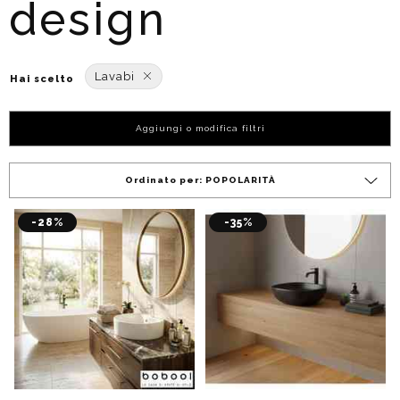
design
Lavabi
Hai scelto
Aggiungi o modifica filtri
Ordinato per:
POPOLARITÀ
-28%
-35%