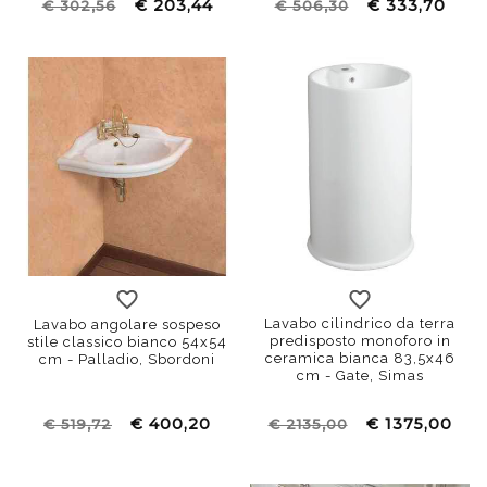
€ 203,44
€ 333,70
€ 302,56
€ 506,30
Lavabo cilindrico da terra
Lavabo angolare sospeso
predisposto monoforo in
stile classico bianco 54x54
ceramica bianca 83,5x46
cm - Palladio, Sbordoni
cm - Gate, Simas
€ 400,20
€ 1375,00
€ 519,72
€ 2135,00