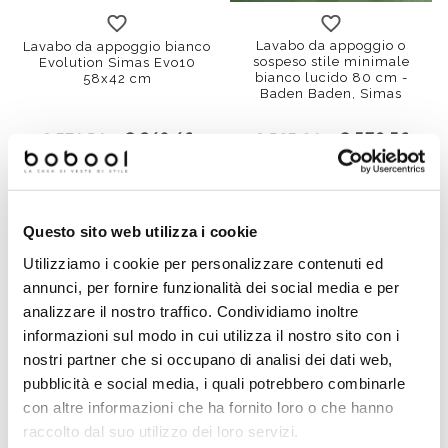
Lavabo da appoggio o
Lavabo da appoggio bianco
sospeso stile minimale
Evolution Simas Evo10
bianco lucido 80 cm -
58x42 cm
Baden Baden, Simas
€ 249,46
€ 370,36
€ 374,54
€ 563,64
Questo sito web utilizza i cookie
Utilizziamo i cookie per personalizzare contenuti ed
annunci, per fornire funzionalità dei social media e per
analizzare il nostro traffico. Condividiamo inoltre
informazioni sul modo in cui utilizza il nostro sito con i
nostri partner che si occupano di analisi dei dati web,
pubblicità e social media, i quali potrebbero combinarle
con altre informazioni che ha fornito loro o che hanno
raccolto dal suo utilizzo dei loro servizi.
Lavabo monoforo EVO11
Lavabo monoforo sospeso
bianco, su colonna o
bianco Evolution Simas