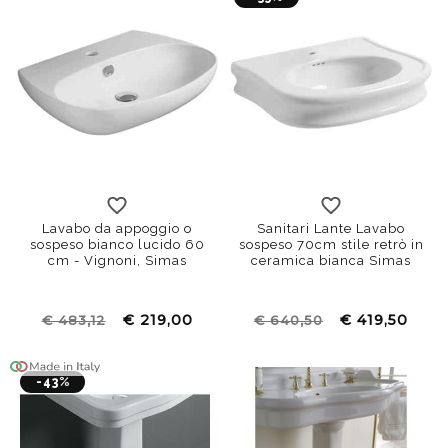
100x52
60x46
80x50
70x54
90x54
Lavabo da appoggio o
Sanitari Lante Lavabo
sospeso bianco lucido 60
sospeso 70cm stile retrò in
cm - Vignoni, Simas
ceramica bianca Simas
€ 219,00
€ 419,50
€ 483,12
€ 640,50
-43%