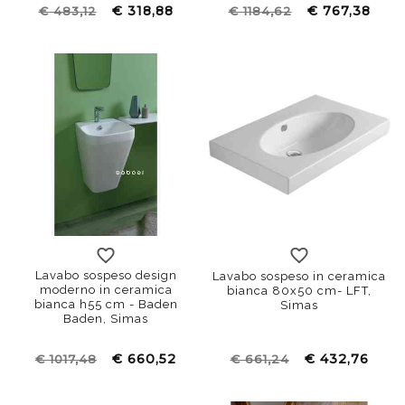
€ 318,88
€ 767,38
€ 483,12
€ 1184,62
Lavabo sospeso design
Lavabo sospeso in ceramica
moderno in ceramica
bianca 80x50 cm- LFT,
bianca h55 cm - Baden
Simas
Baden, Simas
€ 660,52
€ 432,76
€ 1017,48
€ 661,24