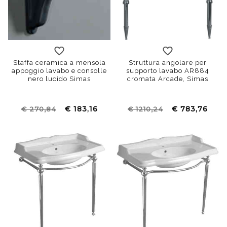
bronzo
cromo
oro
Staffa ceramica a mensola
Struttura angolare per
appoggio lavabo e consolle
supporto lavabo AR884
nero lucido Simas
cromata Arcade, Simas
€ 183,16
€ 783,76
€ 270,84
€ 1210,24