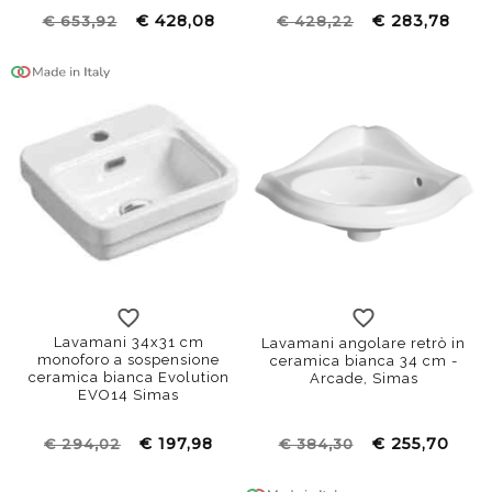
€ 428,08
€ 283,78
€ 653,92
€ 428,22
Lavamani 34x31 cm
Lavamani angolare retrò in
monoforo a sospensione
ceramica bianca 34 cm -
ceramica bianca Evolution
Arcade, Simas
EVO14 Simas
€ 197,98
€ 255,70
€ 294,02
€ 384,30