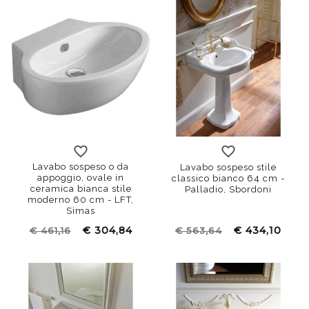
60x44
73x45,5
Lavabo sospeso o da
Lavabo sospeso stile
appoggio, ovale in
classico bianco 64 cm -
ceramica bianca stile
Palladio, Sbordoni
moderno 60 cm - LFT,
Simas
€ 304,84
€ 434,10
€ 461,16
€ 563,64