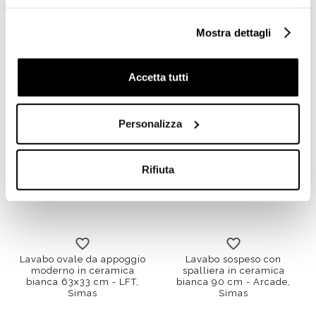
sospeso Evolution Simas
Evo15 53x45 cm
Mostra dettagli
€ 283,78
€ 249,46
€ 428,22
€ 374,54
Accetta tutti
Personalizza
Rifiuta
105x56
90x56
Lavabo ovale da appoggio
Lavabo sospeso con
moderno in ceramica
spalliera in ceramica
bianca 63x33 cm - LFT,
bianca 90 cm - Arcade,
Simas
Simas