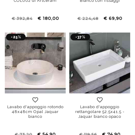
COL002 di Artceram
Bianco con fissaggi
€ 180,00
€ 69,90
€ 392,84
€ 224,48
-25%
-37%
Lavabo d'appoggio rotondo
Lavabo d'appoggio
48x48cm Opal Jaquar
rettangolare 52,5x41,5 -
bianco
Jaquar bianco opaco
€ 54,90
€ 74,90
€ 73,20
€ 119,56