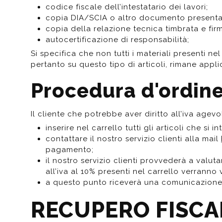
codice fiscale dell’intestatario dei lavori;
Da muro
Da Ap
copia DIA/SCIA o altro documento presentat
Da Mu
copia della relazione tecnica timbrata e firm
Quadrate
autocertificazione di responsabilità;
Tonde
Si specifica che non tutti i materiali presenti n
pertanto su questo tipo di articoli, rimane applic
Procedura d'ordine
Il cliente che potrebbe aver diritto all’iva age
inserire nel carrello tutti gli articoli che si 
contattare il nostro servizio clienti alla mail
pagamento;
il nostro servizio clienti provvederà a valuta
all’iva al 10% presenti nel carrello verranno v
a questo punto riceverà una comunicazione d
RECUPERO FISCA