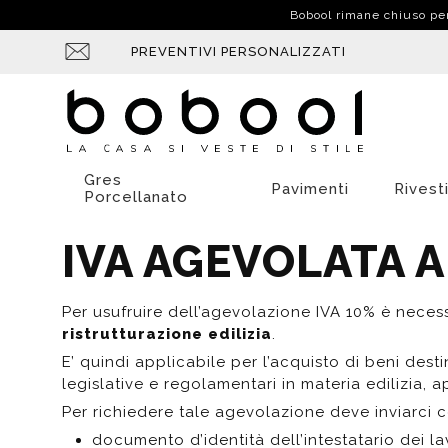
Bobool rimane chiuso per f
PREVENTIVI PERSONALIZZATI
Gres
Pavimenti
Rivest
Porcellanato
IVA AGEVOLATA A
Cementina
Gres effetto cemento
Decorate
Sospesi
Ceramica
Rubinetti
Da Muro
Idraulici
Normal
Miscela
Da mu
Cemento
Gres effetto pietra
Diamantate
A Terra
Resina
Miscelatori
Ingranditori
Elettrici
Rallent
Miscela
Da app
Per usufruire dell’agevolazione IVA 10% è necessa
Cotto
Gres effetto resina
Patchwork
Miscela
ristrutturazione edilizia
.
Legno o Parquet
Gres effetto marmo
Tinta unita
Termos
E’ quindi applicabile per l’acquisto di beni destina
A Terra
Miscelatori a 1 uscita
Rubinetti
Da muro
Access
Da Mu
Marmo
Gres effetto cotto
Moderne
legislative e regolamentari in materia edilizia,
Sospesi
Miscelatori a 2 uscite
Miscelatori
Da appoggio
Sospes
Da Ap
Pietra
Gres effetto cementina o patchwork
Per richiedere tale agevolazione deve inviarci 
Miscelatori a più di 2 uscite
Idroscopini
Da Ap
Resina
documento d’identità dell’intestatario dei la
Termostatici