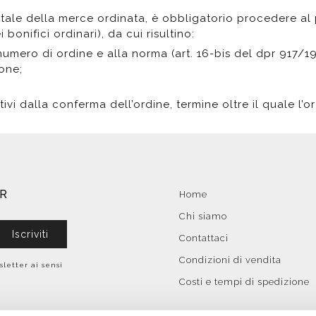
totale della merce ordinata, è obbligatorio procedere a
bonifici ordinari), da cui risultino:
umero di ordine e alla norma (art. 16-bis del dpr 917/1
ione;
ivi dalla conferma dell’ordine, termine oltre il quale l
ER
Home
Chi siamo
Iscriviti
Contattaci
Condizioni di vendita
sletter ai sensi
Costi e tempi di spedizione