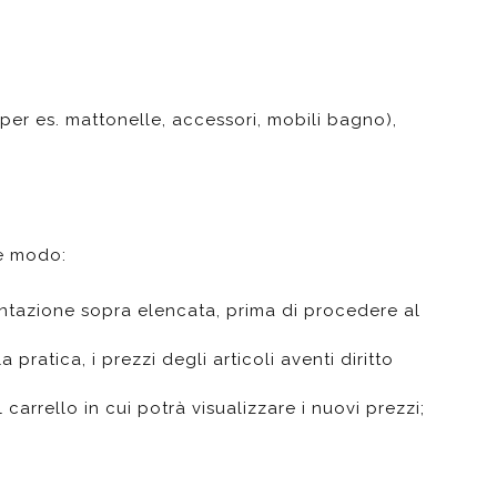
t doccia completi
Piantane da bagno
Diffusori con bastoncino
 (per es. mattonelle, accessori, mobili bagno),
%
te modo:
ntazione sopra elencata, prima di procedere al
pratica, i prezzi degli articoli aventi diritto
rello in cui potrà visualizzare i nuovi prezzi;