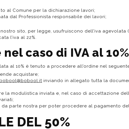
poggio
Distributori
Cassette di scarico
Soffioni speciali
o al Comune per la dichiarazione lavori;
ro
Phon
Se
Idrogetti
ata dal Professionista responsabile dei lavori;
Porta fazzoletti
Soffioni Renovation
el nostro sito, per legge, usufruiscono dell’iva agevolata
ata l’iva al 22%.
 nel caso di IVA al 10
volata al 10% è tenuto a procedere all’ordine nel seguen
intende acquistare;
bobool@bobool.it
inviando in allegato tutta la docume
re la modulistica inviata e, nel caso di accettazione della 
ariati;
a parte nostra per poter procedere al pagamento del car
LE DEL 50%