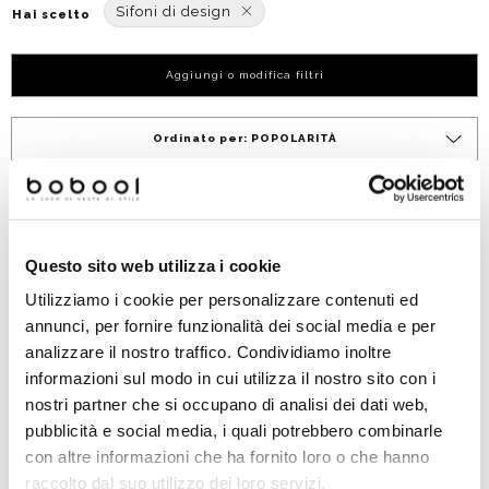
Sifoni di design
Hai scelto
Aggiungi o modifica filtri
Ordinato per:
POPOLARITÀ
Nuovo arrivo
Questo sito web utilizza i cookie
Utilizziamo i cookie per personalizzare contenuti ed
annunci, per fornire funzionalità dei social media e per
analizzare il nostro traffico. Condividiamo inoltre
informazioni sul modo in cui utilizza il nostro sito con i
nostri partner che si occupano di analisi dei dati web,
pubblicità e social media, i quali potrebbero combinarle
con altre informazioni che ha fornito loro o che hanno
Sifone cilindrico per bidet
da 1 e 1/4 cromo - Simas
raccolto dal suo utilizzo dei loro servizi.