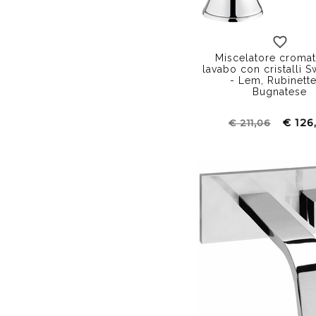
con inserto Swarovsk
Miscelatore croma
lavabo con cristalli S
- Lem, Rubinette
Bugnatese
€ 126
€ 211,06