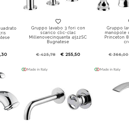
Gruppo lavabo 3 fori con
Gruppo lav
quadrato
scarico clic-clac
manopole 
ris
Millenovecinquanta 4512SC
Princeton 
atese
Bugnatese
c
,30
€ 255,50
€ 425,78
€ 366,00