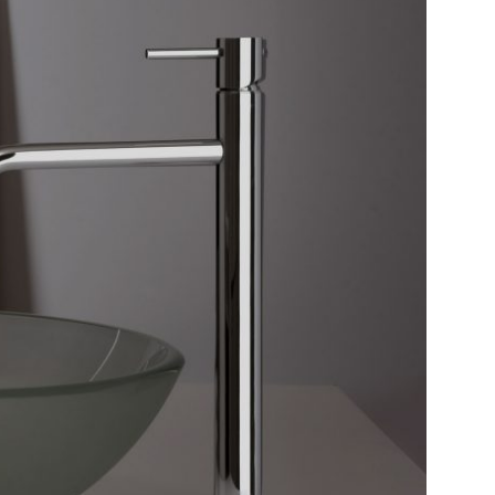
t doccia completi
Piantane da bagno
Diffusori con bastoncino