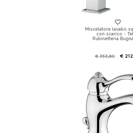
Miscelatore lavabo s
con scarico - Tet
Rubinetteria Bugn
€ 212
€ 353,80