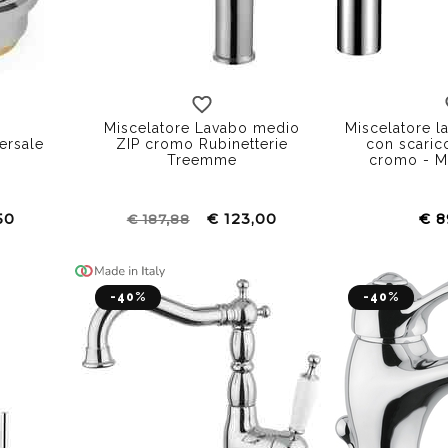
Miscelatore Lavabo medio
Miscelatore 
versale
ZIP cromo Rubinetterie
con scaric
Treemme
cromo - Mi
50
€ 123,00
€ 8
€ 187,88
-40%
-40%