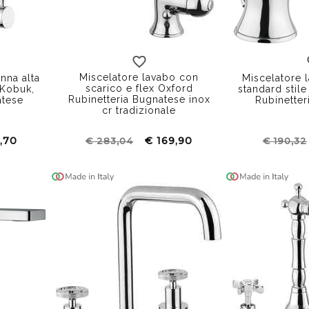
con inserto 
Miscelatore lavabo con
nna alta
Miscelatore 
scarico e flex Oxford
 Kobuk,
standard stile
Rubinetteria Bugnatese inox
atese
Rubinetter
cr tradizionale
,70
€ 169,90
€ 283,04
€ 190,32