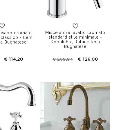
Swarovski
senza inserto
Miscelatore lavabo cromato
lavabo cromato
standard stile minimale -
 classico - Lem,
Kobuk Fix, Rubinetteria
ia Bugnatese
Bugnatese
€ 114,20
€ 126,00
€ 209,84