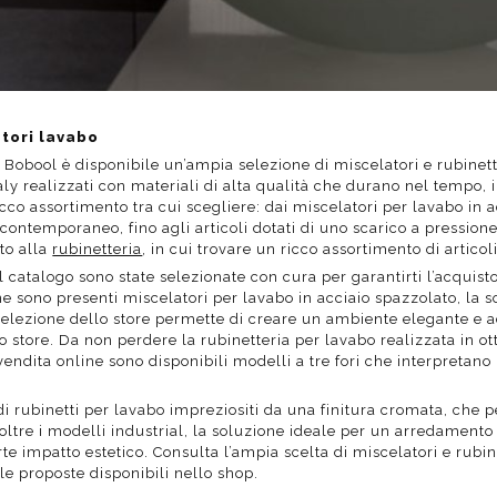
atori lavabo
i Bobool è disponibile un’ampia selezione di miscelatori e rubinet
taly realizzati con materiali di alta qualità che durano nel tempo, i
cco assortimento tra cui scegliere: dai miscelatori per lavabo in a
contemporaneo, fino agli articoli dotati di uno scarico a pressione
to alla
rubinetteria
, in cui trovare un ricco assortimento di artico
 catalogo sono state selezionate con cura per garantirti l’acquisto 
line sono presenti miscelatori per lavabo in acciaio spazzolato, la 
lezione dello store permette di creare un ambiente elegante e a
lo store. Da non perdere la rubinetteria per lavabo realizzata in ot
 vendita online sono disponibili modelli a tre fori che interpretan
di rubinetti per lavabo impreziositi da una finitura cromata, che p
oltre i modelli industrial, la soluzione ideale per un arredament
te impatto estetico. Consulta l’ampia scelta di miscelatori e rubin
 le proposte disponibili nello shop.