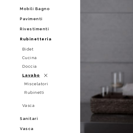
Da muro
Da Ap
Mobili Bagno
Da Mu
Pavimenti
Quadrate
Tonde
Rivestimenti
Rubinetteria
Bidet
Cucina
Doccia
Lavabo
Miscelatori
Rubinetti
Vasca
Sanitari
Vasca