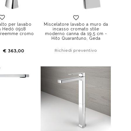
cromata
nickel spazzolato
Miscelatore lavabo a muro da
alto per lavabo
incasso cromato stile
ca Hedò 0918
moderno canna da 19,5 cm -
 Treemme cromo
Hito Quarantuno, Geda
Richiedi preventivo
€ 363,00