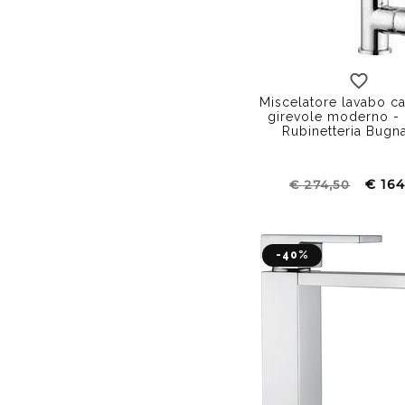
Miscelatore lavabo ca
girevole moderno -
Rubinetteria Bugn
€ 164
€ 274,50
-40%