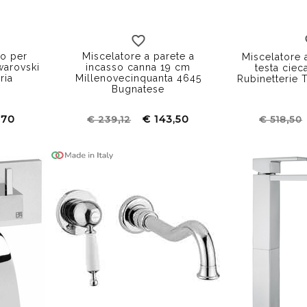
i
senza inserto
to per
Miscelatore a parete a
Miscelatore 
warovski
incasso canna 19 cm
testa cie
ria
Millenovecinquanta 4645
Rubinetterie
Bugnatese
,70
€ 143,50
€ 239,12
€ 518,50