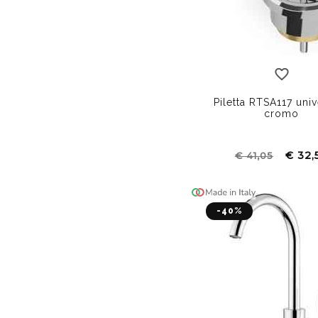
Piletta RTSA117 uni
cromo
€ 32,
€ 41,05
-40%