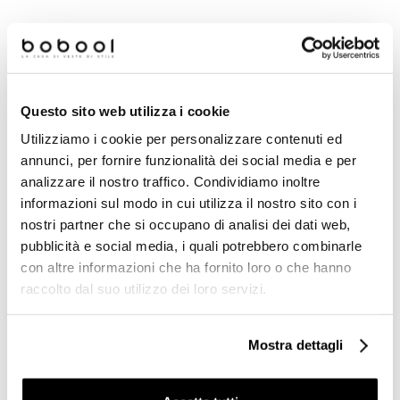
Questo sito web utilizza i cookie
Utilizziamo i cookie per personalizzare contenuti ed
annunci, per fornire funzionalità dei social media e per
analizzare il nostro traffico. Condividiamo inoltre
informazioni sul modo in cui utilizza il nostro sito con i
nostri partner che si occupano di analisi dei dati web,
pubblicità e social media, i quali potrebbero combinarle
Griglia doccia angolare da
Griglia doccia angolare da
con altre informazioni che ha fornito loro o che hanno
muro cromato stile classico
muro stondato cromato con
- Colombo Design
gancio - Colombo Design
raccolto dal suo utilizzo dei loro servizi.
€ 85,80
€ 79,70
€ 126,05
€ 117,08
Mostra dettagli