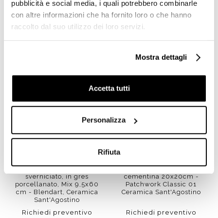
pubblicità e social media, i quali potrebbero combinarle
con altre informazioni che ha fornito loro o che hanno
Prodotti simili
raccolto dal suo utilizzo dei loro servizi.
Mostra dettagli
Accetta tutti
Personalizza
Rifiuta
Battiscopa effetto legno
Gres porcellanato effetto
sverniciato, in gres
cementina 20x20cm -
porcellanato, Mix 9,5x60
Patchwork Classic 01
cm - Blendart, Ceramica
Ceramica Sant'Agostino
Sant'Agostino
Richiedi preventivo
Richiedi preventivo