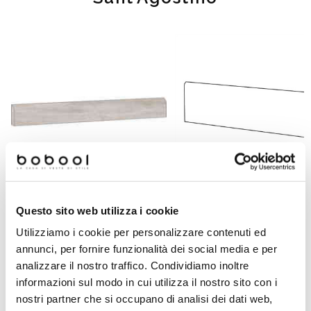
Questo sito web utilizza i cookie
Battiscopa effetto legno svernici
Battiscopa effetto cemento in gres
in gres porcellanato, White 9,
porcellanato, Concrete Pearl 7,3x90
Utilizziamo i cookie per personalizzare contenuti ed
cm - Blendart, Ceramica
cm - Set, Ceramica Sant'Agostino
annunci, per fornire funzionalità dei social media e per
Sant'Agostino
analizzare il nostro traffico. Condividiamo inoltre
Richiedi preventivo
Richiedi preventivo
informazioni sul modo in cui utilizza il nostro sito con i
nostri partner che si occupano di analisi dei dati web,