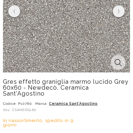
Gres effetto graniglia marmo lucido Grey
60x60 - Newdecò, Ceramica
Sant'Agostino
Codice: P10760
Marca:
Ceramica Sant’Agostino
Sku: CSANEDGL60
In riassortimento, spedito in 9
giorni