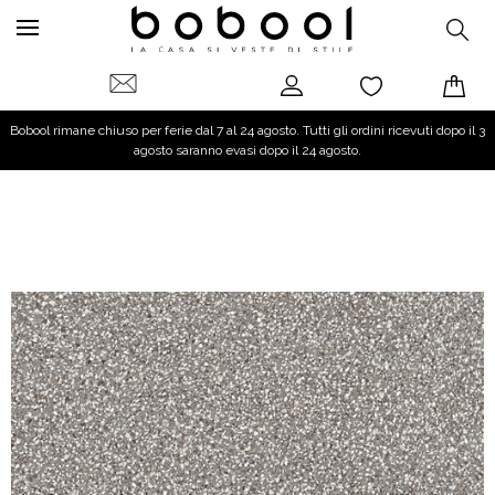
Bobool rimane chiuso per ferie dal 7 al 24 agosto. Tutti gli ordini ricevuti dopo il 3
agosto saranno evasi dopo il 24 agosto.