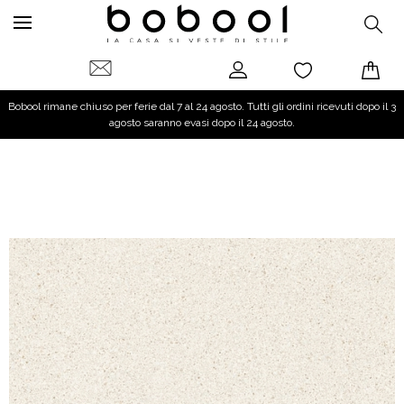
Bobool rimane chiuso per ferie dal 7 al 24 agosto. Tutti gli ordini ricevuti dopo il 3
agosto saranno evasi dopo il 24 agosto.