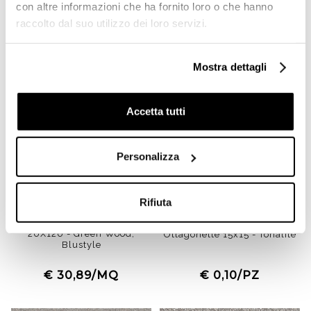
Prodotti simili
con altre informazioni che ha fornito loro o che hanno
raccolto dal suo utilizzo dei loro servizi.
-54%
Offerta
Mostra dettagli
Accetta tutti
Personalizza
Rifiuta
Gres porcellanato effetto
Tozzetto Bianco Neve
legno, Bay Naturale,
3,75x3,75 cm per
20X120 - Green Wood,
Ottagonette 15x15 - Tonalite
Blustyle
€ 30,89/MQ
€ 0,10/PZ