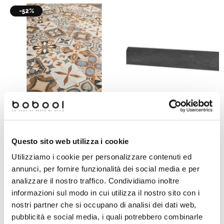
-52%
Piastrella cementina in gres
Battiscopa effetto pietra in gr
Questo sito web utilizza i cookie
porcellanato 20x20 - Patchwork
porcellanato, Dark 7,3x60 cm
Colors Mix, Ceramica Sant'Agostino
Highstone, Ceramica Sant'Agos
Utilizziamo i cookie per personalizzare contenuti ed
annunci, per fornire funzionalità dei social media e per
analizzare il nostro traffico. Condividiamo inoltre
Richiedi preventivo
Richiedi preventivo
informazioni sul modo in cui utilizza il nostro sito con i
nostri partner che si occupano di analisi dei dati web,
pubblicità e social media, i quali potrebbero combinarle