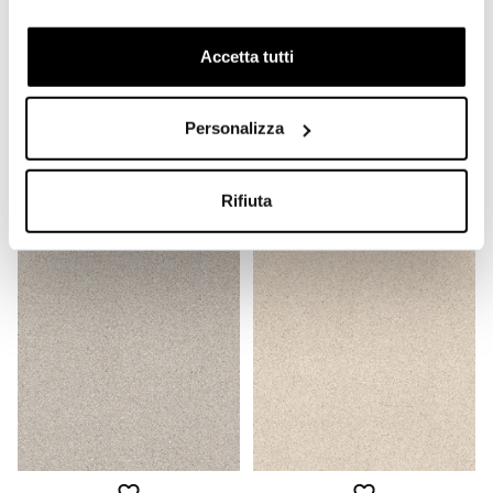
Accetta tutti
Gres porcellanato effetto
Gres porcellanato effetto
cemento Nero 60x120cm -
cemento Nero inserti ottone
Personalizza
Lines 3/A, Ceramica
60x120cm - Lines 3/B,
Bardelli
Ceramica Bardelli
Richiedi preventivo
Richiedi preventivo
Rifiuta