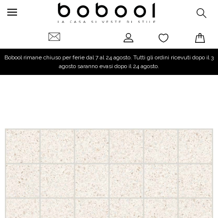
Bobool rimane chiuso per ferie dal 7 al 24 agosto. Tutti gli ordini ricevuti dopo il 3
agosto saranno evasi dopo il 24 agosto.