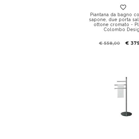
Piantana da bagno co
sapone, due porta salv
ottone cromato - Pl
Colombo Desi
€ 37
€ 558,00