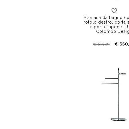
Piantana da bagno co
rotolo destro, porta s
e porta sapone - U
Colombo Desi
€ 350
€ 514,71