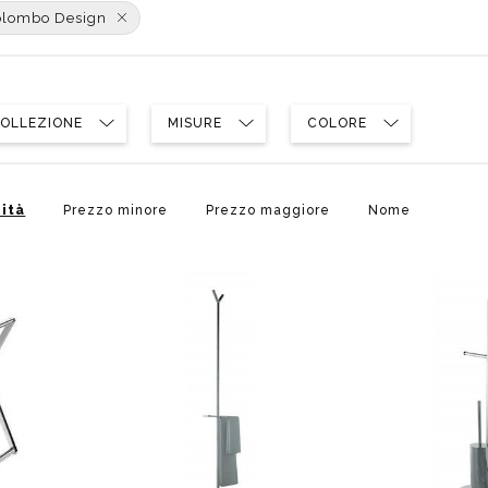
poggio
Distributori
olombo Design
Cassette di scarico
Soffioni speciali
ro
Phon
Se
Idrogetti
Porta fazzoletti
Soffioni Renovation
OLLEZIONE
MISURE
COLORE
ità
Prezzo minore
Prezzo maggiore
Nome