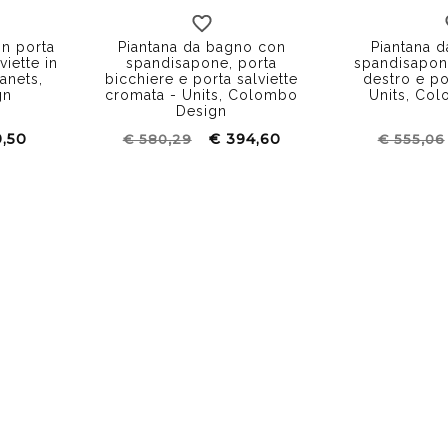
n porta
Piantana da bagno con
Piantana 
iette in
spandisapone, porta
spandisapone
anets,
bicchiere e porta salviette
destro e por
gn
cromata - Units, Colombo
Units, Co
Design
9,50
€ 394,60
€ 580,29
€ 555,06