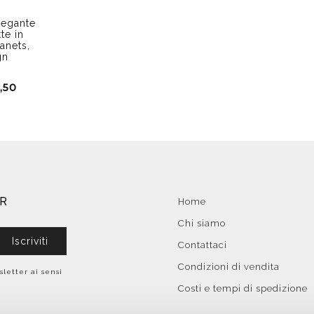
legante
te in
anets,
gn
,50
ER
Home
Chi siamo
Iscriviti
Contattaci
Condizioni di vendita
sletter ai sensi
Costi e tempi di spedizione