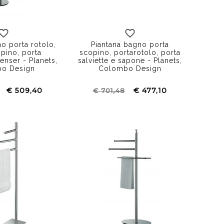
o porta rotolo,
Piantana bagno porta
pino, porta
scopino, portarotolo, porta
penser - Planets,
salviette e sapone - Planets,
o Design
Colombo Design
€ 509,40
€ 477,10
€ 701,48