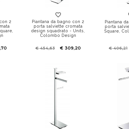
 con 2
Piantana da bagno con 2
Piantana d
omata
porta salviette cromata
porta salvi
quare,
design squadrato - Units,
Square, Co
gn
Colombo Design
,70
€ 309,20
€ 454,63
€ 406,21