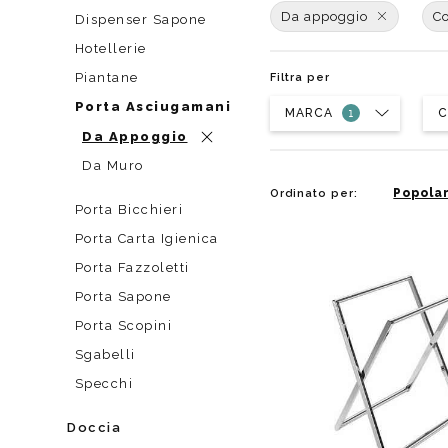
Da muro
Da Ap
Da appoggio
C
Dispenser Sapone
Da Mu
Hotellerie
Quadrate
Piantane
Filtra per
Tonde
Porta Asciugamani
MARCA
C
Da Appoggio
Da Muro
Popolar
Ordinato per:
Porta Bicchieri
Porta Carta Igienica
Porta Fazzoletti
Porta Sapone
Porta Scopini
Sgabelli
Specchi
Doccia