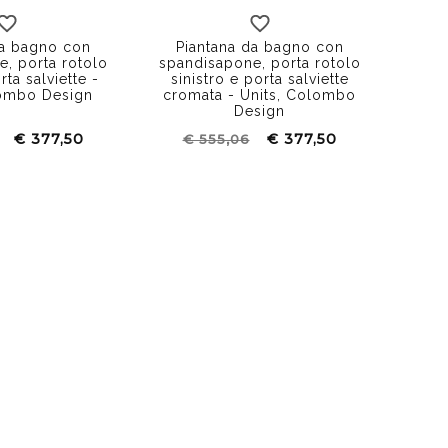
da bagno con
Piantana da bagno con
, porta rotolo
spandisapone, porta rotolo
ta salviette -
sinistro e porta salviette
lombo Design
cromata - Units, Colombo
Design
€ 377,50
€ 377,50
€ 555,06