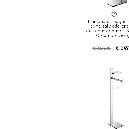
Piantana da bagno
porta salviette cr
design moderno - S
Colombo Desi
€ 247
€ 364,19