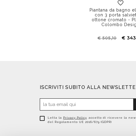
Piantana da bagno e
con 3 porta salviet
ottone cromato - Pl
Colombo Desi
€ 343
€ 505,10
ISCRIVITI SUBITO ALLA NEWSLETT
Letta la
Privacy Policy
, accetto di ricevere la new
del Regolamento UE 2016/679 (GDPR)