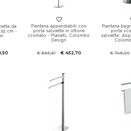
Piantana appendiabiti con
Piantana bagn
iette da
porta salviette in ottone
porta sco
 55 cm -
cromato - Planets, Colombo
salviette, dis
gn
Design
Colomb
8,50
€ 452,70
€ 665,61
€ 749,00