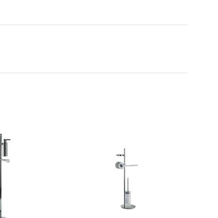
t doccia completi
Piantane da bagno
Diffusori con bastoncino