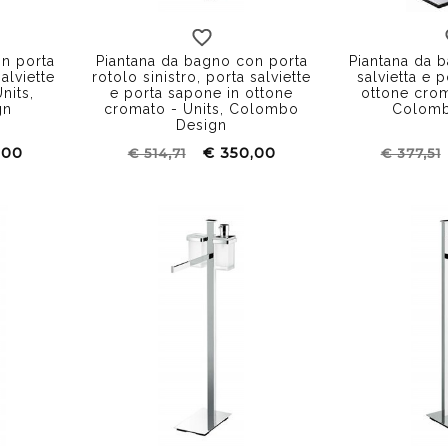
n porta
Piantana da bagno con porta
Piantana da 
alviette
rotolo sinistro, porta salviette
salvietta e 
nits,
e porta sapone in ottone
ottone crom
gn
cromato - Units, Colombo
Colomb
Design
,00
€ 350,00
€ 514,71
€ 377,51