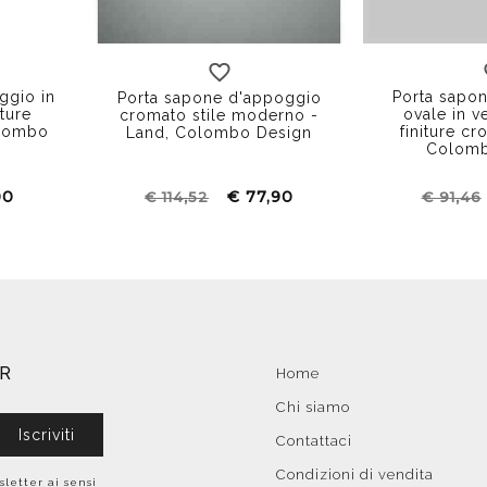
ggio in
Porta sapo
Porta sapone d'appoggio
ture
ovale in v
cromato stile moderno -
olombo
finiture cr
Land, Colombo Design
Colomb
00
€ 77,90
€ 114,52
€ 91,46
ER
Home
Chi siamo
Iscriviti
Contattaci
Condizioni di vendita
sletter ai sensi