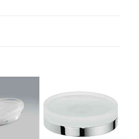
t doccia completi
Piantane da bagno
Diffusori con bastoncino