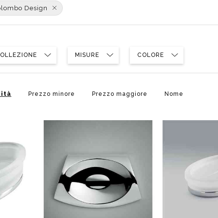
poggio
Distributori
olombo Design
Cassette di scarico
Soffioni speciali
ro
Phon
Se
Idrogetti
Porta fazzoletti
Soffioni Renovation
OLLEZIONE
MISURE
COLORE
ità
Prezzo minore
Prezzo maggiore
Nome