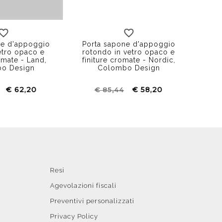
ne d'appoggio
Porta sapone d'appoggio
etro opaco e
rotondo in vetro opaco e
omate - Land,
finiture cromate - Nordic,
o Design
Colombo Design
€ 62,20
€ 58,20
€ 85,44
Resi
Agevolazioni fiscali
Preventivi personalizzati
Privacy Policy