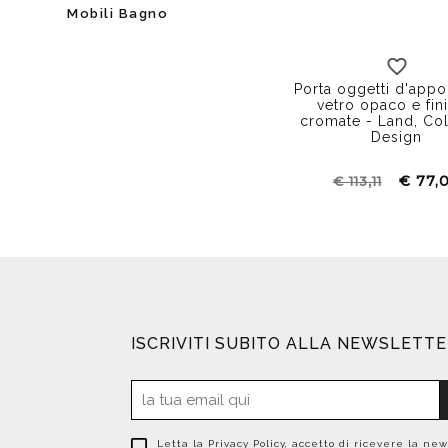
Mobili Bagno
Porta oggetti d'appo
vetro opaco e fini
cromate - Land, C
Design
€ 77,
€ 113,11
ISCRIVITI SUBITO ALLA NEWSLETT
Letta la
Privacy Policy
, accetto di ricevere la new