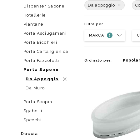
Da muro
Da Ap
Da appoggio
C
Dispenser Sapone
Da Mu
Hotellerie
Quadrate
Piantane
Filtra per
Tonde
Porta Asciugamani
MARCA
C
Porta Bicchieri
Porta Carta Igienica
Porta Fazzoletti
Popolar
Ordinato per:
Porta Sapone
Da Appoggio
Da Muro
Porta Scopini
Sgabelli
Specchi
Doccia