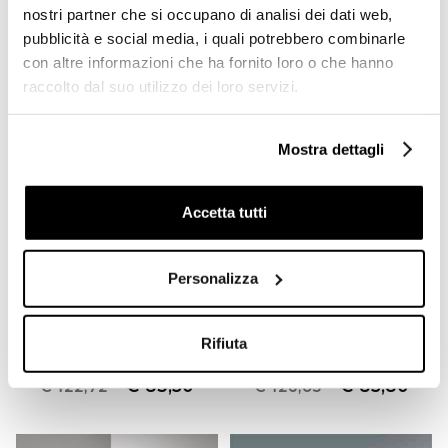
€ 150,00
€ 78,20
€ 220,59
€ 114,91
nostri partner che si occupano di analisi dei dati web,
pubblicità e social media, i quali potrebbero combinarle
con altre informazioni che ha fornito loro o che hanno
raccolto dal suo utilizzo dei loro servizi.
Mostra dettagli
Accetta tutti
Personalizza
Griglia doccia angolare
Griglia doccia angolare da
cromato con vaschetta
muro cromato stile classico
sagomata - Colombo
- Colombo Design
Design
Rifiuta
€ 83,50
€ 85,80
€ 122,72
€ 126,05