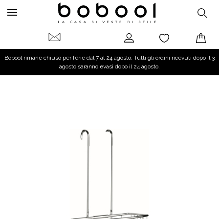
Bobool rimane chiuso per ferie dal 7 al 24 agosto. Tutti gli ordini ricevuti dopo il 3
agosto saranno evasi dopo il 24 agosto.