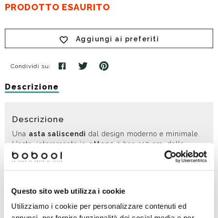
PRODOTTO ESAURITO
Aggiungi ai preferiti
Condividi su:
Descrizione
Descrizione
Una
asta saliscendi
dal design moderno e minimale.
L'asta, interamente in
ottone
è ben 110 cm, dalla
particolare sezione piatta, che ben si abbina con una
rubinetteria
contemporanea
, ha i
supporti regolabili
in altezza, che la rendono facilmente compatibile in
una
sostituzione di una doccia saliscendi
Questo sito web utilizza i cookie
preesistente
, andando a coprire i vecchi fori sulle
piastrelle.
Utilizziamo i cookie per personalizzare contenuti ed
annunci, per fornire funzionalità dei social media e per