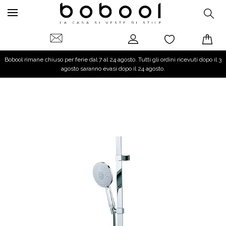
Bobool rimane chiuso per ferie dal 7 al 24 agosto. Tutti gli ordini ricevuti dopo il 3
agosto saranno evasi dopo il 24 agosto.