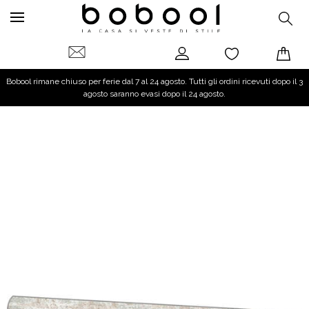
Bobool rimane chiuso per ferie dal 7 al 24 agosto. Tutti gli ordini ricevuti dopo il 3
agosto saranno evasi dopo il 24 agosto.