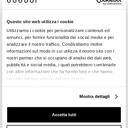
Prodotti simili
Questo sito web utilizza i cookie
Utilizziamo i cookie per personalizzare contenuti ed
Offerta
annunci, per fornire funzionalità dei social media e per
analizzare il nostro traffico. Condividiamo inoltre
informazioni sul modo in cui utilizza il nostro sito con i
nostri partner che si occupano di analisi dei dati web,
pubblicità e social media, i quali potrebbero combinarle
con altre informazioni che ha fornito loro o che hanno
raccolto dal suo utilizzo dei loro servizi.
Mostra dettagli
Battiscopa effetto legno
Tozzetto Arancio Lucido
sverniciato in gres
3,75x3,75 cm per
porcellanato, Dark 9,5x60
Ottagonette 15x15 - Tonalite
cm - Blendart, Ceramica
Accetta tutti
Sant'Agostino
Richiedi preventivo
€ 0,10/PZ