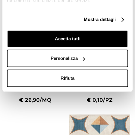
raccolto dal suo utilizzo dei loro servizi.
Offerta
Mostra dettagli
Accetta tutti
Personalizza
Gres porcellanato rettificato
Tozzetto Miele 3,75x3,75 cm
Fusion Bianco 60X120
per Ottagonette 15x15 –
Rifiuta
effetto pietra - Cotto Petrus
Tonalite
€ 26,90/MQ
€ 0,10/PZ