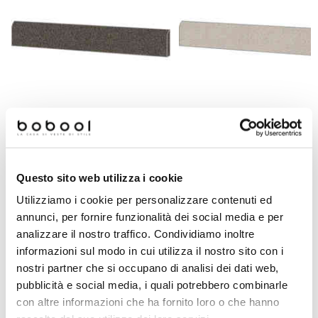
Battiscopa effetto graniglia di
Battiscopa effetto graniglia d
marmo, in gres porcellanato opaco
marmo, in gres porcellanato o
Dark 7,3x60 cm - Newdecò,
Pearl 7,3x60 cm - Newdecò
Questo sito web utilizza i cookie
Ceramica Sant'Agostino
Ceramica Sant'Agostino
Utilizziamo i cookie per personalizzare contenuti ed
Richiedi preventivo
Richiedi preventivo
annunci, per fornire funzionalità dei social media e per
analizzare il nostro traffico. Condividiamo inoltre
informazioni sul modo in cui utilizza il nostro sito con i
nostri partner che si occupano di analisi dei dati web,
Prodotti simili
pubblicità e social media, i quali potrebbero combinarle
con altre informazioni che ha fornito loro o che hanno