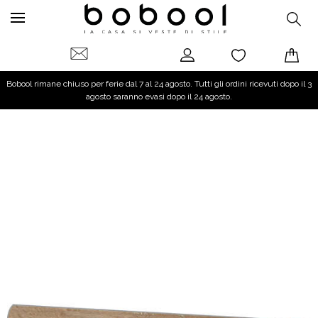
Bobool rimane chiuso per ferie dal 7 al 24 agosto. Tutti gli ordini ricevuti dopo il 3
agosto saranno evasi dopo il 24 agosto.