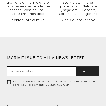
graniglia di marmo grigio
sverniciato, in gres
perla tessere sia lucide che
porcellanato, Naturale
opache, Mosaico Pearl
90x90 cm - Blendart,
30x30 cm - Newdecò,
Ceramica Sant'Agostino
Ceramica Sant'Agostino
Richiedi preventivo
Richiedi preventivo
ISCRIVITI SUBITO ALLA NEWSLETTER
Iscriviti
Letta la
Privacy Policy
, accetto di ricevere la newsletter ai
sensi del Regolamento UE 2016/679 (GDPR)