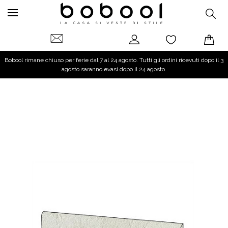
Bobool rimane chiuso per ferie dal 7 al 24 agosto. Tutti gli ordini ricevuti dopo il 3
agosto saranno evasi dopo il 24 agosto.