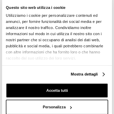
-52%
Questo sito web utilizza i cookie
Utilizziamo i cookie per personalizzare contenuti ed
annunci, per fornire funzionalità dei social media e per
analizzare il nostro traffico. Condividiamo inoltre
informazioni sul modo in cui utilizza il nostro sito con i
nostri partner che si occupano di analisi dei dati web,
pubblicità e social media, i quali potrebbero combinarle
con altre informazioni che ha fornito loro o che hanno
raccolto dal suo utilizzo dei loro servizi.
Gres porcellanato effetto
Piastrella cementina in
cemento 60x120 cm, Taupe
gres porcellanato 20x20 -
Back - Icon, Unicom
Patchwork Colors Mix,
Mostra dettagli
Starker
Ceramica Sant'Agostino
Richiedi preventivo
€ 82,50/MQ
Accetta tutti
Personalizza