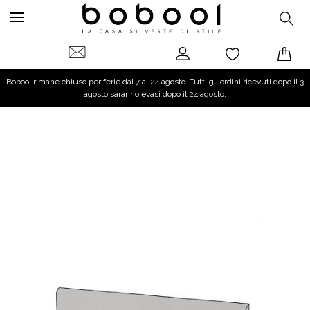
Bobool rimane chiuso per ferie dal 7 al 24 agosto. Tutti gli ordini ricevuti dopo il 3
agosto saranno evasi dopo il 24 agosto.