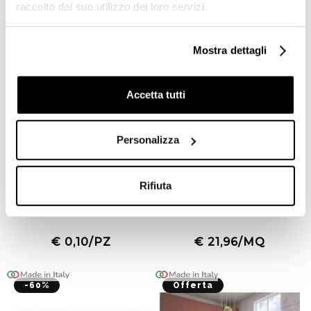
raccolto dal suo utilizzo dei loro servizi.
Offerta
Nuovo arrivo
Mostra dettagli
Accetta tutti
Personalizza
Rivestimento Mainzu Bissel
Tozzetto Azzurro Lucido
Rifiuta
Blanco Brillo 10x30 cm –
3,75x3,75 cm per
Piastrella Diamantata
Ottagonette 15x15 - Tonalite
Bianca Lucida
€ 0,10/PZ
€ 21,96/MQ
-60%
Offerta