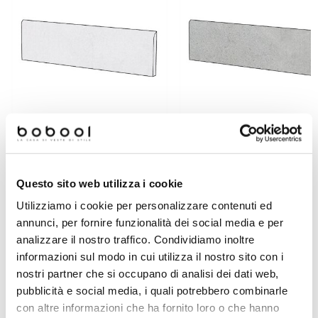
Battiscopa effetto cemento rasato
Battiscopa effetto cemento ras
gres porcellanato Bianco 9x60cm -
gres porcellanato Grigio 9x60
Questo sito web utilizza i cookie
Cemento, Casalgrande Padana
Cemento, Casalgrande Pada
Utilizziamo i cookie per personalizzare contenuti ed
annunci, per fornire funzionalità dei social media e per
Richiedi preventivo
Richiedi preventivo
analizzare il nostro traffico. Condividiamo inoltre
informazioni sul modo in cui utilizza il nostro sito con i
nostri partner che si occupano di analisi dei dati web,
Prodotti simili
pubblicità e social media, i quali potrebbero combinarle
con altre informazioni che ha fornito loro o che hanno