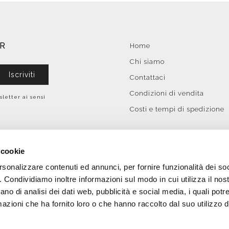
ER
Home
Chi siamo
Iscriviti
Contattaci
Condizioni di vendita
sletter ai sensi
Costi e tempi di spedizione
 cookie
rsonalizzare contenuti ed annunci, per fornire funzionalità dei so
o. Condividiamo inoltre informazioni sul modo in cui utilizza il nost
ano di analisi dei dati web, pubblicità e social media, i quali pot
azioni che ha fornito loro o che hanno raccolto dal suo utilizzo de
IT-04499780486 | Tutti i diritti riservati | Copyright 2026 Bobool |
E-comme
Menicacci 4.0 Bando a sostegno all'innovazione