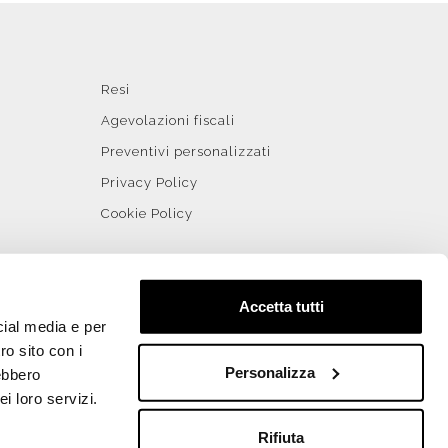
Resi
Agevolazioni fiscali
Preventivi personalizzati
Privacy Policy
Cookie Policy
Accetta tutti
cial media e per
ro sito con i
Personalizza
rebbero
i loro servizi.
rce by WebDev
Rifiuta