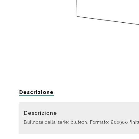
Da muro
Da Ap
Da Mu
Quadrate
Tonde
Descrizione
Descrizione
Bullnose della serie: blutech. Formato: 80x900 fini