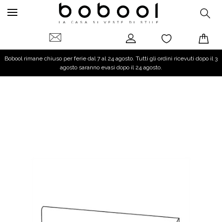
Bobool rimane chiuso per ferie dal 7 al 24 agosto. Tutti gli ordini ricevuti dopo il 3
agosto saranno evasi dopo il 24 agosto.