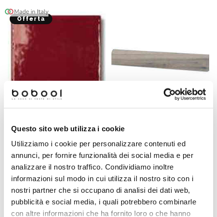
Offerta
Questo sito web utilizza i cookie
Battiscopa effetto legno in
Tozzetto Bordeaux Lucido
gres porcellanato, Ash
3,75x3,75 cm per
Utilizziamo i cookie per personalizzare contenuti ed
7,3x60 - Barkwood,
Ottagonette 15x15 - Tonalite
Ceramica Sant'Agostino
annunci, per fornire funzionalità dei social media e per
analizzare il nostro traffico. Condividiamo inoltre
Richiedi preventivo
€ 0,10/PZ
informazioni sul modo in cui utilizza il nostro sito con i
nostri partner che si occupano di analisi dei dati web,
pubblicità e social media, i quali potrebbero combinarle
con altre informazioni che ha fornito loro o che hanno