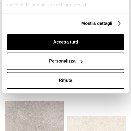
raccolto dal suo utilizzo dei loro servizi.
Mostra dettagli
Accetta tutti
Battiscopa effetto legno in
Gres effetto graniglia
Personalizza
gres porcellanato, White
marmo lucido Grey
7,3x60 - Barkwood,
120x120 - Newdecò,
Ceramica Sant'Agostino
Ceramica Sant'Agostino
Rifiuta
Richiedi preventivo
Richiedi preventivo