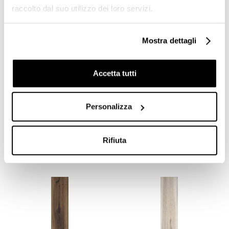
raccolto dal suo utilizzo dei loro servizi.
Mostra dettagli
Accetta tutti
Battiscopa effetto pietra in
Personalizza
Gres effetto pietra Perla
gres porcellanato, Pearl
60x60 cm - Highstone,
7,3x90 cm - Highstone,
Ceramica Sant'Agostino
Ceramica Sant'Agostino
Rifiuta
Richiedi preventivo
Richiedi preventivo