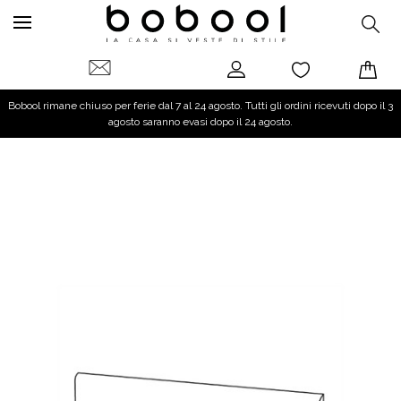
Bobool rimane chiuso per ferie dal 7 al 24 agosto. Tutti gli ordini ricevuti dopo il 3
agosto saranno evasi dopo il 24 agosto.