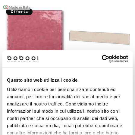
Offerta
Questo sito web utilizza i cookie
Tozzetto Lampone
Battiscopa effetto graniglia
3,75x3,75 cm per
di marmo in gres
Utilizziamo i cookie per personalizzare contenuti ed
Ottagonette 15x15 –
porcellanato opaco, Sand
Tonalite
7,3x60 cm - Newdecò,
annunci, per fornire funzionalità dei social media e per
Ceramica Sant'Agostino
analizzare il nostro traffico. Condividiamo inoltre
Richiedi preventivo
€ 0,10/PZ
informazioni sul modo in cui utilizza il nostro sito con i
nostri partner che si occupano di analisi dei dati web,
pubblicità e social media, i quali potrebbero combinarle
con altre informazioni che ha fornito loro o che hanno