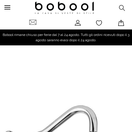
Bobool rimane chiuso per ferie dal 7 al 24 agosto. Tutti gli ordini ricevuti dopo il 3
agosto saranno evasi dopo il 24 agosto.