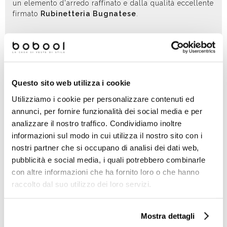
un elemento d'arredo raffinato e dalla qualità eccellente
firmato
Rubinetteria Bugnatese
.
Le linee tradizionali si sposano perfettamente sia
all'interno di uno stile classico che industriale o
contemporaneo.
Questo sito web utilizza i cookie
La
finitura cromata
è una soluzione estetica
Utilizziamo i cookie per personalizzare contenuti ed
abbinabile a qualsiasi colore grazie alla sua raffinata
annunci, per fornire funzionalità dei social media e per
neutralità.
analizzare il nostro traffico. Condividiamo inoltre
informazioni sul modo in cui utilizza il nostro sito con i
nostri partner che si occupano di analisi dei dati web,
pubblicità e social media, i quali potrebbero combinarle
Altri prodotti Rubinetteria
con altre informazioni che ha fornito loro o che hanno
Bugnatese
raccolto dal suo utilizzo dei loro servizi.
Mostra dettagli
-40%