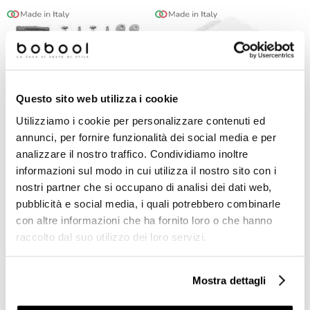
Questo sito web utilizza i cookie
Utilizziamo i cookie per personalizzare contenuti ed
annunci, per fornire funzionalità dei social media e per
analizzare il nostro traffico. Condividiamo inoltre
informazioni sul modo in cui utilizza il nostro sito con i
bidet
vaso
nostri partner che si occupano di analisi dei dati web,
Kit Fissaggio per Sanitari a
Vaso a Terra Catalano Italy
pubblicità e social media, i quali potrebbero combinarle
Terra Filo Muro Catalano
52 Newflush Filo Parete
con altre informazioni che ha fornito loro o che hanno
raccolto dal suo utilizzo dei loro servizi.
€ 18,00
€ 156,90
€ 26,84
€ 324,52
Mostra dettagli