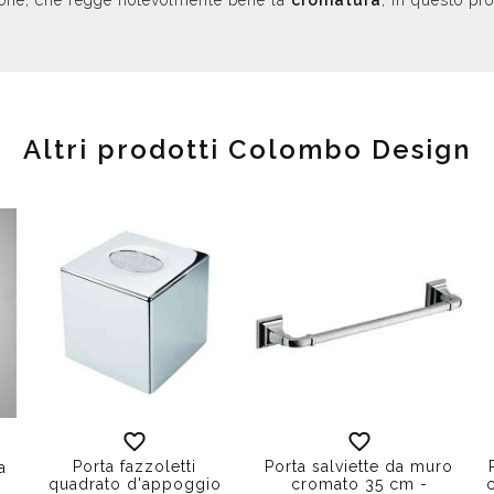
ttone, che regge notevolmente bene la
cromatura
, in questo pr
Altri prodotti Colombo Design
Porta fazzoletti
Porta salviette da muro
a
quadrato d'appoggio
cromato 35 cm -