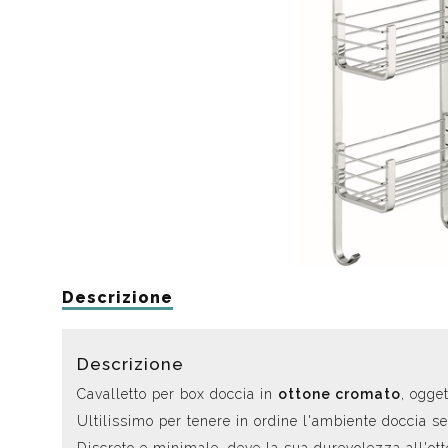
Da muro
Da Ap
Da Mu
Quadrate
Tonde
Descrizione
Descrizione
Cavalletto per box doccia in
ottone cromato
, ogge
Ultilissimo per tenere in ordine l'ambiente doccia se