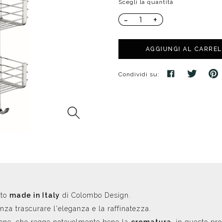
Scegli la quantità
poggio
Distributori
Cassette di scarico
Soffioni speciali
-
+
ro
Phon
Se
Idrogetti
Porta fazzoletti
Soffioni Renovation
AGGIUNGI AL CARRE
Condividi su:
tto
made in Italy
di Colombo Design.
nza trascurare l'eleganza e la raffinatezza.