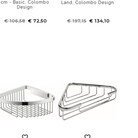
cm - Basic, Colombo
op
Land, Colombo Design
Design
cr
Co
€ 106,58
€ 72,50
€ 197,15
€ 134,10
€ 1