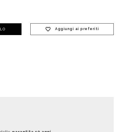
t doccia completi
Piantane da bagno
Aggiungi ai preferiti
LLO
Diffusori con bastoncino