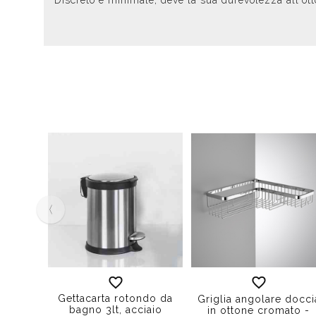
Discreto e minimale, deve la sua durevolezza all'o
‹
Gettacarta rotondo da
Griglia angolare docci
bagno 3lt, acciaio
in ottone cromato -