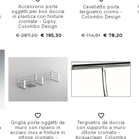
Accessorio porta
Cavalletto porta
n
oggetti per box doccia
tergivetro cromo -
i,
in plastica con finiture
Colombo Design
cromate - Gipsy,
Colombo Design
€ 287,20
€ 195,30
€ 114,91
€ 78,20
Griglia porta oggetti da
Tergivetro da doccia
a
muro con ripiano in
con supporto a muro
acciaio inox e finiture in
ottone cromato -
ottone cromato -
Acquaclean, Colombo