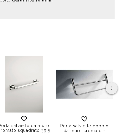
odotto
garantita 10 anni
.
›
Porta salviette da muro
P
Porta salviette doppio
cromato squadrato 39,5
d'ap
da muro cromato -