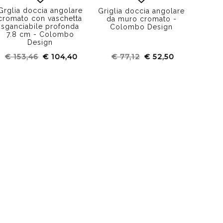
Grglia doccia angolare
Griglia doccia angolare
cromato con vaschetta
da muro cromato -
sganciabile profonda
Colombo Design
7.8 cm - Colombo
Design
€ 153,46
€ 104,40
€ 77,12
€ 52,50