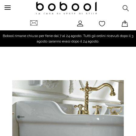
Bobool rimane chiuso per ferie dal 7 al 24 agosto. Tutti gli ordini ricevuti dopo il 3
agosto saranno evasi dopo il 24 agosto.