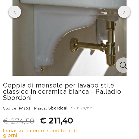
Coppia di mensole per lavabo stile
classico in ceramica bianca - Palladio,
Sbordoni
Codice: P9102
Marca:
Sbordoni
Sku: 7070M
€ 211,40
€ 274,50
In riassortimento, spedito in 11
giorni