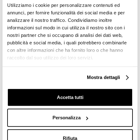
Utilizziamo i cookie per personalizzare contenuti ed
annunci, per fornire funzionalità dei social media e per
analizzare il nostro traffico. Condividiamo inoltre
informazioni sul modo in cui utilizza il nostro sito con i
nostri partner che si occupano di analisi dei dati web,
pubblicità e social media, i quali potrebbero combinarle
Sanitari Londra Cassetta a
Batteria di scarico Simas
con altre informazioni che ha fornito loro o che hanno
zaino senza batteria di
D21 per cassetta
raccolto dal suo utilizzo dei loro servizi.
scarico - Simas
monoblocco, cromo
Mostra dettagli
€ 177,70
€ 110,62
€ 262,30
€ 157,38
Accetta tutti
Personalizza
Rifiuta