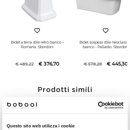
Bidet a terra stile retrò bianco -
Bidet sospeso stile neoclassi
Romana, Sbordoni
bianco - Palladio, Sbordoni
€ 376,70
€ 445,30
€ 489,22
€ 578,28
Prodotti simili
-32%
Questo sito web utilizza i cookie