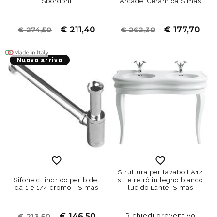
Sbordoni
Arcade, Ceramica Simas
€ 211,40
€ 177,70
€ 274,50
€ 262,30
Nuovo arrivo
Struttura per lavabo LA12
Sifone cilindrico per bidet
stile retrò in legno bianco
da 1 e 1/4 cromo - Simas
lucido Lante, Simas
Richiedi preventivo
€ 146,50
€ 213,50