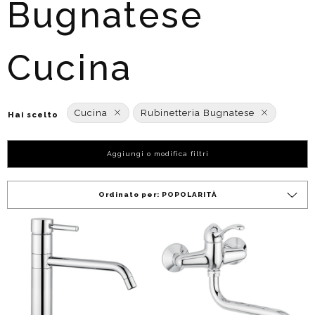
Bugnatese
Cucina
Cucina
Rubinetteria Bugnatese
Hai scelto
Aggiungi o modifica filtri
Ordinato per:
POPOLARITÀ