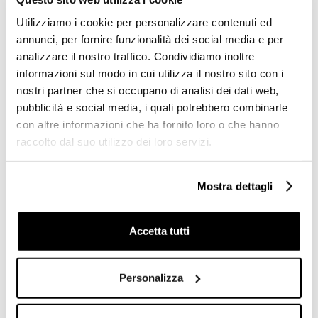
Utilizziamo i cookie per personalizzare contenuti ed
Miscelatore lavello cucina
Miscelatore lavello cucina
annunci, per fornire funzionalità dei social media e per
con doccetta estraibile
con doccetta estraibile e
collo alto - Kobuk,
canna 90° - Kobuk,
analizzare il nostro traffico. Condividiamo inoltre
Rubinetteria Bugnatese
Rubinetteria Bugnatese
informazioni sul modo in cui utilizza il nostro sito con i
nostri partner che si occupano di analisi dei dati web,
€ 237,20
€ 222,60
€ 395,28
€ 370,88
pubblicità e social media, i quali potrebbero combinarle
con altre informazioni che ha fornito loro o che hanno
raccolto dal suo utilizzo dei loro servizi.
Mostra dettagli
Accetta tutti
Personalizza
Miscelatore lavello da
Miscelatore lavello da
cucina con doccetta
cucina cromato con canna