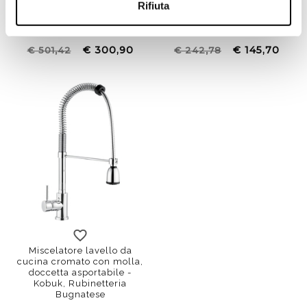
Rifiuta
estraibile con selettore di
girevole - Kobuk,
flusso - Kobuk, Bugnatese
Rubinetteria Bugnatese
€ 300,90
€ 145,70
€ 501,42
€ 242,78
Miscelatore lavello da
cucina cromato con molla,
doccetta asportabile -
Kobuk, Rubinetteria
Bugnatese