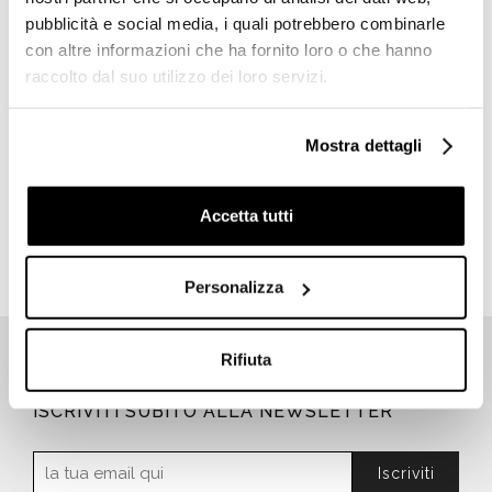
pubblicità e social media, i quali potrebbero combinarle
con altre informazioni che ha fornito loro o che hanno
raccolto dal suo utilizzo dei loro servizi.
Gres porcellanato effetto
Gres porcellanato effetto
carta da parati decoro
carta da parati decoro
Mostra dettagli
Tentazioni 60x120 - Cotto
Relax 60x120 - Cotto
Petrus
Petrus
Accetta tutti
€ 66,00/MQ
€ 144,03/MQ
Personalizza
Rifiuta
ISCRIVITI SUBITO ALLA NEWSLETTER
Iscriviti