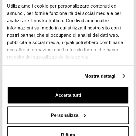
moderno - Teo, Geda
Quarantuno, Geda
Utilizziamo i cookie per personalizzare contenuti ed
annunci, per fornire funzionalità dei social media e per
Richiedi preventivo
Richiedi preventivo
analizzare il nostro traffico. Condividiamo inoltre
informazioni sul modo in cui utilizza il nostro sito con i
nostri partner che si occupano di analisi dei dati web,
pubblicità e social media, i quali potrebbero combinarle
con altre informazioni che ha fornito loro o che hanno
raccolto dal suo utilizzo dei loro servizi.
Mostra dettagli
Accetta tutti
2 uscite
3 uscite
Miscelatore doccia
termostatico con deviatore
completo di parte esterna e
Personalizza
parte incasso cromato 2
uscite - Macò, Geda
Richiedi preventivo
Rifiuta