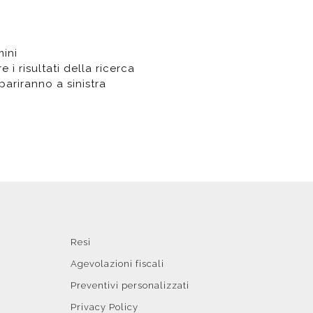
t doccia completi
Piantane da bagno
mini
 i risultati della ricerca
Diffusori con bastoncino
ompariranno a sinistra
Resi
Agevolazioni fiscali
Preventivi personalizzati
Privacy Policy