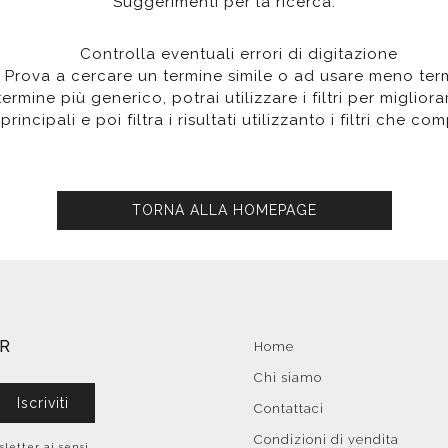
Suggerimenti per la ricerca:
poggio
Distributori
Cassette di scarico
Soffioni speciali
ro
Phon
Se
Idrogetti
Controlla eventuali errori di digitazione
Porta fazzoletti
Soffioni Renovation
Prova a cercare un termine simile o ad usare meno ter
rmine più generico, potrai utilizzare i filtri per migliorare
principali e poi filtra i risultati utilizzanto i filtri che c
TORNA ALLA HOMEPAGE
ER
Home
Chi siamo
Iscriviti
Contattaci
Condizioni di vendita
sletter ai sensi