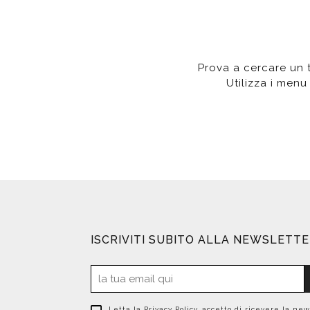
Da muro
Da Ap
Da Mu
Quadrate
Tonde
Prova a cercare un te
Utilizza i menu 
ISCRIVITI SUBITO ALLA NEWSLETT
Letta la
Privacy Policy
, accetto di ricevere la new