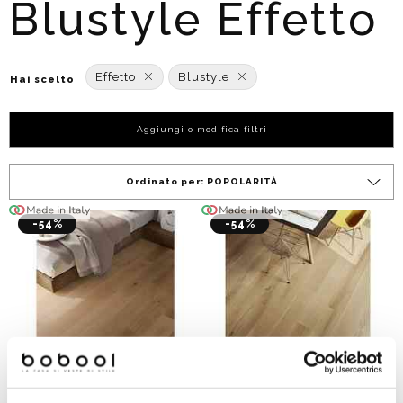
Blustyle Effetto
Effetto
Blustyle
Hai scelto
Aggiungi o modifica filtri
Ordinato per:
POPOLARITÀ
-54%
-54%