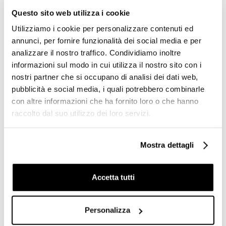
Questo sito web utilizza i cookie
Gres porcellanato effetto
Gres porcellanato effetto
legno, Oak Naturale,
legno, Bay Naturale,
Utilizziamo i cookie per personalizzare contenuti ed
20X120 cm - Green Wood,
20X120 - Green Wood,
annunci, per fornire funzionalità dei social media e per
Blustyle
Blustyle
analizzare il nostro traffico. Condividiamo inoltre
€ 30,89/MQ
€ 30,89/MQ
informazioni sul modo in cui utilizza il nostro sito con i
nostri partner che si occupano di analisi dei dati web,
pubblicità e social media, i quali potrebbero combinarle
con altre informazioni che ha fornito loro o che hanno
raccolto dal suo utilizzo dei loro servizi.
Mostra dettagli
Accetta tutti
Personalizza
Battiscopa 10mm 7,5x60
oak Naturale Green Wood