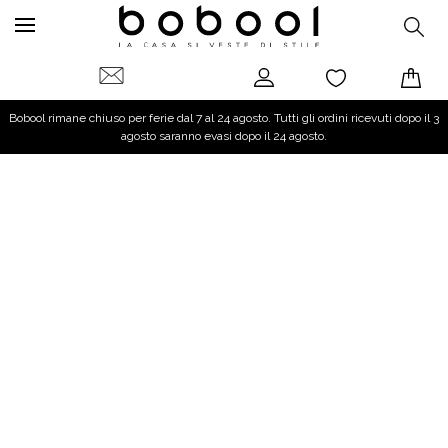
Bobool rimane chiuso per ferie dal 7 al 24 agosto. Tutti gli ordini ricevuti dopo il 3
agosto saranno evasi dopo il 24 agosto.