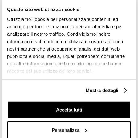
Questo sito web utilizza i cookie
Utilizziamo i cookie per personalizzare contenuti ed
annunci, per fornire funzionalità dei social media e per
analizzare il nostro traffico. Condividiamo inoltre
informazioni sul modo in cui utilizza il nostro sito con i
nostri partner che si occupano di analisi dei dati web,
pubblicità e social media, i quali potrebbero combinarle
con altre informazioni che ha fornito loro o che hanno
raccolto dal suo utilizzo dei loro servizi.
Gres porcellanato effetto
Micromosaico vetroso
metallo ossidato scuro,
grigio 10.32, con kit
Mosaico a muretto Black
installazione - Vetricolor
Mostra dettagli
22,5x45 cm - Oxidart ,
10, Bisazza
Ceramica Sant'Agostino
Richiedi preventivo
Richiedi preventivo
Accetta tutti
Personalizza