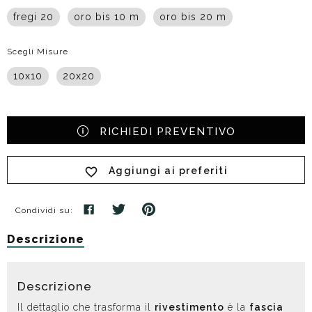
fregi 20
oro bis 10 m
oro bis 20 m
Scegli Misure
10x10
20x20
RICHIEDI PREVENTIVO
Aggiungi ai preferiti
Condividi su:
Descrizione
Descrizione
Il dettaglio che trasforma il
rivestimento
è la
fascia