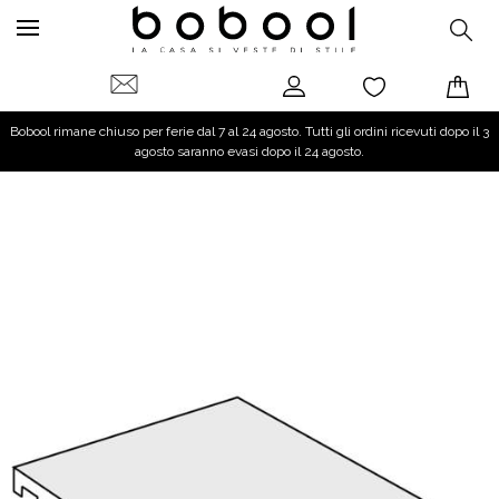
Bobool rimane chiuso per ferie dal 7 al 24 agosto. Tutti gli ordini ricevuti dopo il 3
agosto saranno evasi dopo il 24 agosto.