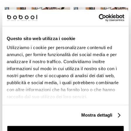
Questo sito web utilizza i cookie
Utilizziamo i cookie per personalizzare contenuti ed
annunci, per fornire funzionalità dei social media e per
analizzare il nostro traffico. Condividiamo inoltre
Elemento a L in klinker, effetto cotto
Gradone angolare in klinker 2 pe
informazioni sul modo in cui utilizza il nostro sito con i
rosso, 4x15x30.6 cm - Real Cotto,
effetto cotto rosso, 35x35 cm - 
nostri partner che si occupano di analisi dei dati web,
Domus Linea
Cotto, Domus Linea
pubblicità e social media, i quali potrebbero combinarle
con altre informazioni che ha fornito loro o che hanno
Richiedi preventivo
€ 18,81
raccolto dal suo utilizzo dei loro servizi.
Mostra dettagli
Prodotti simili