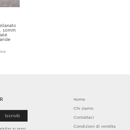
ellanato
8, 10mm
iale
rande
ivo
ER
Home
Chi siamo
Iscriviti
Contattaci
Condizioni di vendita
sletter ai sensi