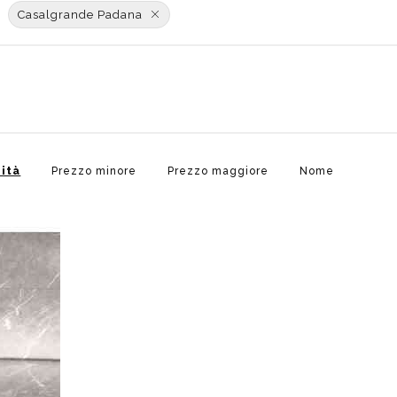
poggio
Distributori
Casalgrande Padana
Cassette di scarico
Soffioni speciali
ro
Phon
Se
Idrogetti
Porta fazzoletti
Soffioni Renovation
ità
Prezzo minore
Prezzo maggiore
Nome