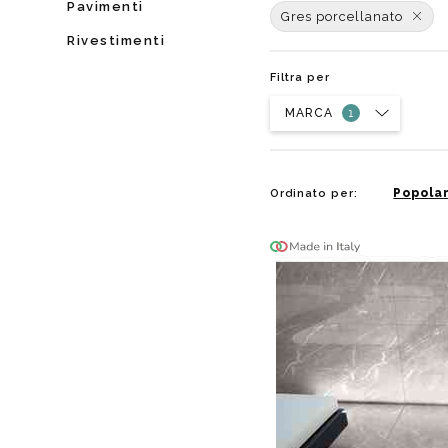
Pavimenti
Da muro
Da Ap
Gres porcellanato
Da Mu
Rivestimenti
Quadrate
Filtra per
Tonde
MARCA
Popolar
Ordinato per: