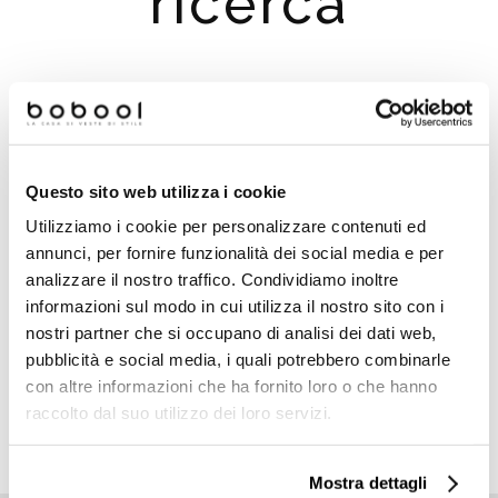
ricerca
Suggerimenti per la ricerca:
Controlla eventuali errori di digitazione
Questo sito web utilizza i cookie
Prova a cercare un termine simile o ad usare meno
termini
Utilizziamo i cookie per personalizzare contenuti ed
Prova a cercare un termine più generico, potrai
annunci, per fornire funzionalità dei social media e per
utilizzare i filtri per migliorare i risultati della ricerca
analizzare il nostro traffico. Condividiamo inoltre
Utilizza i menu principali e poi filtra i risultati utilizzanto i
informazioni sul modo in cui utilizza il nostro sito con i
filtri che compariranno a sinistra
nostri partner che si occupano di analisi dei dati web,
pubblicità e social media, i quali potrebbero combinarle
con altre informazioni che ha fornito loro o che hanno
raccolto dal suo utilizzo dei loro servizi.
TORNA ALLA HOMEPAGE
Mostra dettagli