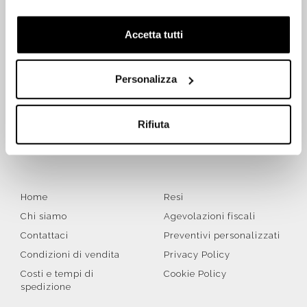
Accetta tutti
ISCRIVITI SUBITO ALLA NEWSLETTER
Personalizza
Iscriviti
Rifiuta
Letta la
Privacy Policy
, accetto di ricevere la newsletter ai
sensi del Regolamento UE 2016/679 (GDPR)
Home
Resi
Chi siamo
Agevolazioni fiscali
Contattaci
Preventivi personalizzati
Condizioni di vendita
Privacy Policy
Costi e tempi di
Cookie Policy
spedizione