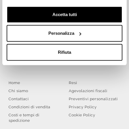
Accetta tutti
ISCRIVITI SUBITO ALLA NEWSLETTER
Personalizza
Iscriviti
Rifiuta
Letta la
Privacy Policy
, accetto di ricevere la newsletter ai
sensi del Regolamento UE 2016/679 (GDPR)
Home
Resi
Chi siamo
Agevolazioni fiscali
Contattaci
Preventivi personalizzati
Condizioni di vendita
Privacy Policy
Costi e tempi di
Cookie Policy
spedizione