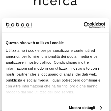
ricerca
Suggerimenti per la ricerca:
Controlla eventuali errori di digitazione
Questo sito web utilizza i cookie
Prova a cercare un termine simile o ad usare meno
termini
Utilizziamo i cookie per personalizzare contenuti ed
Prova a cercare un termine più generico, potrai
annunci, per fornire funzionalità dei social media e per
utilizzare i filtri per migliorare i risultati della ricerca
analizzare il nostro traffico. Condividiamo inoltre
Utilizza i menu principali e poi filtra i risultati utilizzanto i
informazioni sul modo in cui utilizza il nostro sito con i
filtri che compariranno a sinistra
nostri partner che si occupano di analisi dei dati web,
pubblicità e social media, i quali potrebbero combinarle
con altre informazioni che ha fornito loro o che hanno
raccolto dal suo utilizzo dei loro servizi.
TORNA ALLA HOMEPAGE
Mostra dettagli