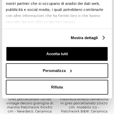
Gres porcellanato effetto
Gres porcellanato effetto
nostri partner che si occupano di analisi dei dati web,
cementina 20x20cm -
cementina 20x20cm -
pubblicità e social media, i quali potrebbero combinarle
Patchwork Classic 01
Patchwork Colors 03,
Ceramica Sant'Agostino
Ceramica Sant'Agostino
con altre informazioni che ha fornito loro o che hanno
raccolto dal suo utilizzo dei loro servizi.
Richiedi preventivo
Richiedi preventivo
Mostra dettagli
Accetta tutti
Personalizza
Rifiuta
Gres porcellanato lucido
Piastrella effetto cementina
vintage decoro graniglia di
in gres porcellanato 20x20
marmo Patchwork 60x60
cm, modello 03 -
cm - Newdecò, Ceramica
Patchwork B&W, Ceramica