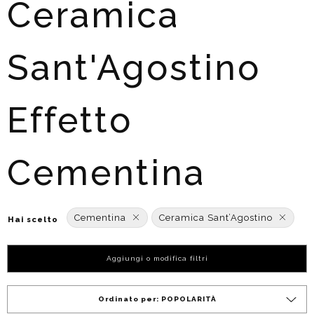
Ceramica
Sant'Agostino
Effetto
Cementina
Cementina
Ceramica Sant’Agostino
Hai scelto
Aggiungi o modifica filtri
Ordinato per:
POPOLARITÀ