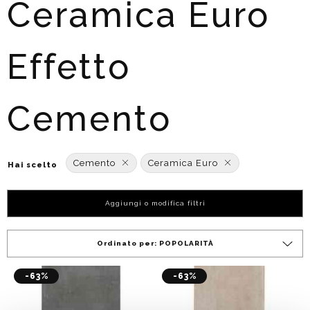
Ceramica Euro
Effetto
Cemento
Cemento
Ceramica Euro
Hai scelto
Aggiungi o modifica filtri
Ordinato per:
POPOLARITÀ
-63%
-63%