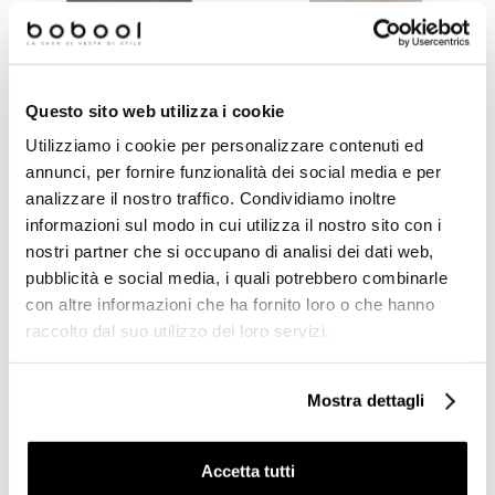
Questo sito web utilizza i cookie
Utilizziamo i cookie per personalizzare contenuti ed
annunci, per fornire funzionalità dei social media e per
analizzare il nostro traffico. Condividiamo inoltre
Gres porcellanato effetto
Gres porcellanato effetto
cemento, nero lavagna,
cemento, beige, 60x120
informazioni sul modo in cui utilizza il nostro sito con i
60x120 cm - Area,
cm - Area, Ceramica Euro
nostri partner che si occupano di analisi dei dati web,
Ceramica Euro
pubblicità e social media, i quali potrebbero combinarle
€ 26,32/MQ
€ 26,32/MQ
con altre informazioni che ha fornito loro o che hanno
raccolto dal suo utilizzo dei loro servizi.
-63%
-63%
Mostra dettagli
Accetta tutti