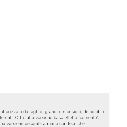
t doccia completi
Piantane da bagno
Diffusori con bastoncino
atterizzata da tagli di grandi dimensioni, disponibili
erenti. Oltre alla versione base effetto “cemento”,
 una versione decorata a mano con tecniche