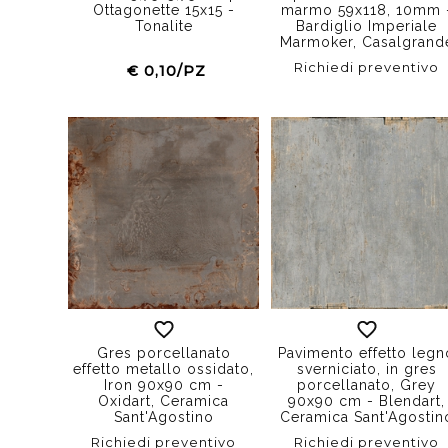
Ottagonette 15x15 -
marmo 59x118, 10mm 
Tonalite
Bardiglio Imperiale
Marmoker, Casalgrand
Padana
Richiedi preventivo
€ 0,10/PZ
Gres porcellanato
Pavimento effetto legn
effetto metallo ossidato,
sverniciato, in gres
Iron 90x90 cm -
porcellanato, Grey
Oxidart, Ceramica
90x90 cm - Blendart,
Sant'Agostino
Ceramica Sant'Agostin
Richiedi preventivo
Richiedi preventivo