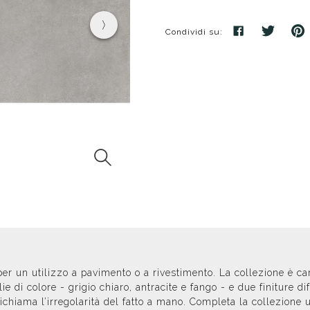
poggio
Distributori
Cassette di scarico
Soffioni speciali
ro
Phon
Se
Condividi su:
Idrogetti
Porta fazzoletti
Soffioni Renovation
per un utilizzo a pavimento o a rivestimento. La collezione è car
di colore - grigio chiaro, antracite e fango - e due finiture diff
ichiama l’irregolarità del fatto a mano. Completa la collezione