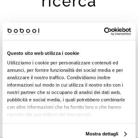
ricerca
Suggerimenti per la ricerca:
Controlla eventuali errori di digitazione
Questo sito web utilizza i cookie
Prova a cercare un termine simile o ad usare meno
termini
Utilizziamo i cookie per personalizzare contenuti ed
Prova a cercare un termine più generico, potrai
annunci, per fornire funzionalità dei social media e per
utilizzare i filtri per migliorare i risultati della ricerca
analizzare il nostro traffico. Condividiamo inoltre
Utilizza i menu principali e poi filtra i risultati utilizzanto i
informazioni sul modo in cui utilizza il nostro sito con i
filtri che compariranno a sinistra
nostri partner che si occupano di analisi dei dati web,
pubblicità e social media, i quali potrebbero combinarle
con altre informazioni che ha fornito loro o che hanno
raccolto dal suo utilizzo dei loro servizi.
TORNA ALLA HOMEPAGE
Mostra dettagli