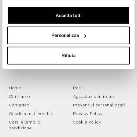
Accetta tutti
ISCRIVITI SUBITO ALLA NEWSLETTER
Personalizza
Iscriviti
Rifiuta
Letta la
Privacy Policy
, accetto di ricevere la newsletter ai
sensi del Regolamento UE 2016/679 (GDPR)
Home
Resi
Chi siamo
Agevolazioni fiscali
Contattaci
Preventivi personalizzati
Condizioni di vendita
Privacy Policy
Costi e tempi di
Cookie Policy
spedizione