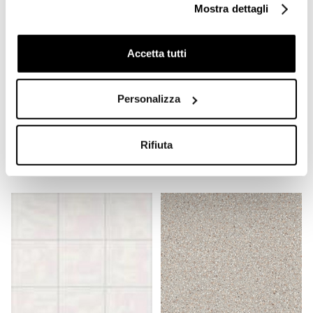
Mostra dettagli
Accetta tutti
Cementina gres
Piastrella Tonalite Serie
Personalizza
porcellanato eff cementina
Diamante - Verde Lime
seconda scelta, nero 1,
liscia (1567) - Formato
20x20 cm - Reverie,
15x15
Unicom Starker
Rifiuta
€ 19,91/MQ
€ 17,90/MQ