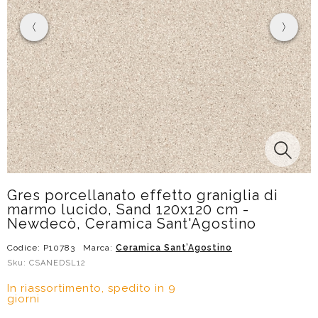
Gres porcellanato effetto graniglia di
marmo lucido, Sand 120x120 cm -
Newdecò, Ceramica Sant'Agostino
Codice: P10783
Marca:
Ceramica Sant’Agostino
Sku: CSANEDSL12
In riassortimento, spedito in 9
giorni