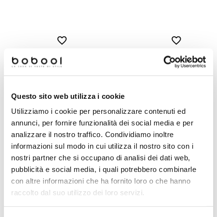
Battiscopa effetto graniglia di
Battiscopa effetto graniglia d
marmo, in gres porcellanato opaco
marmo, in gres porcellanato o
Dark 7,3x60 cm - Newdecò,
Pearl 7,3x60 cm - Newdecò
Ceramica Sant'Agostino
Ceramica Sant'Agostino
Richiedi preventivo
Richiedi preventivo
Questo sito web utilizza i cookie
Utilizziamo i cookie per personalizzare contenuti ed
annunci, per fornire funzionalità dei social media e per
analizzare il nostro traffico. Condividiamo inoltre
Prodotti simili
informazioni sul modo in cui utilizza il nostro sito con i
nostri partner che si occupano di analisi dei dati web,
pubblicità e social media, i quali potrebbero combinarle
-79%
-30%
con altre informazioni che ha fornito loro o che hanno
raccolto dal suo utilizzo dei loro servizi.