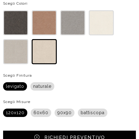
Scegli Colori
Scegli Finitura
levigato
naturale
Scegli Misure
120x120
60x60
90x90
battiscopa
RICHIEDI PREVENTIVO