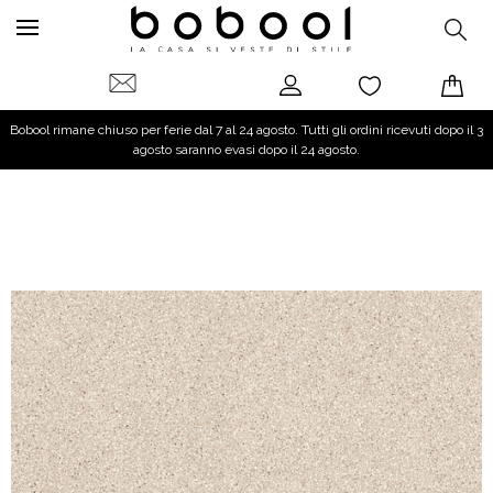
Bobool rimane chiuso per ferie dal 7 al 24 agosto. Tutti gli ordini ricevuti dopo il 3
agosto saranno evasi dopo il 24 agosto.