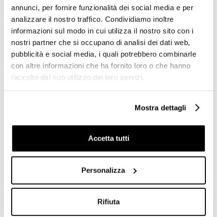
annunci, per fornire funzionalità dei social media e per
analizzare il nostro traffico. Condividiamo inoltre
informazioni sul modo in cui utilizza il nostro sito con i
nostri partner che si occupano di analisi dei dati web,
Piastrella cementina in
Battiscopa effetto cemento
pubblicità e social media, i quali potrebbero combinarle
gres porcellanato 20x20 -
rasato gres porcellanato
con altre informazioni che ha fornito loro o che hanno
Patchwork Colors Mix,
Beige 9x60cm - Cemento,
Ceramica Sant'Agostino
Casalgrande Padana
raccolto dal suo utilizzo dei loro servizi.
Richiedi preventivo
Richiedi preventivo
Mostra dettagli
Accetta tutti
Personalizza
Rifiuta