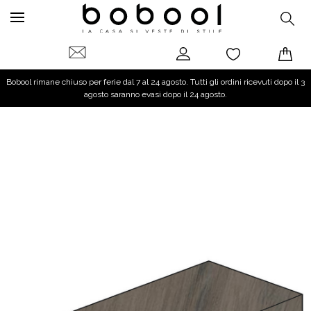
Bobool rimane chiuso per ferie dal 7 al 24 agosto. Tutti gli ordini ricevuti dopo il 3
agosto saranno evasi dopo il 24 agosto.