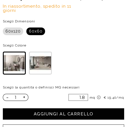
In riassortimento, spedito in 11
giorni
Scegli Dimensioni
60x120
60x60
Scegli Colore
Scegli la quantità o definisci MQ necessari
-
+
mq
€ 19,40/mq
AGGIUNGI AL CARRELLO