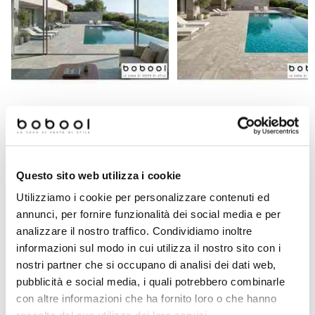
Quarzite Grigio Out 21x42 -
Quarzite Beige Out 21x42 -
Mattonella da esterno - Cotto Petrus
Mattonella da esterno - Cotto Pe
Questo sito web utilizza i cookie
Utilizziamo i cookie per personalizzare contenuti ed
€ 19,90/MQ
€ 19,90/MQ
annunci, per fornire funzionalità dei social media e per
analizzare il nostro traffico. Condividiamo inoltre
informazioni sul modo in cui utilizza il nostro sito con i
nostri partner che si occupano di analisi dei dati web,
Prodotti simili
pubblicità e social media, i quali potrebbero combinarle
con altre informazioni che ha fornito loro o che hanno