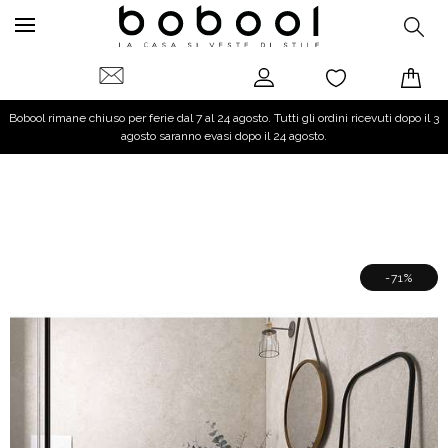
Bobool rimane chiuso per ferie dal 7 al 24 agosto. Tutti gli ordini ricevuti dopo il 3
agosto saranno evasi dopo il 24 agosto.
-71%