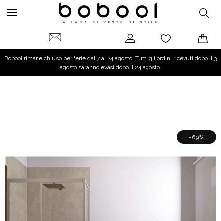
Bobool rimane chiuso per ferie dal 7 al 24 agosto. Tutti gli ordini ricevuti dopo il 3
agosto saranno evasi dopo il 24 agosto.
-69%