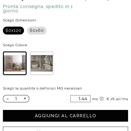
Pronta consegna, spedito in 1
giorno
Scegli Dimensioni
60x120
60x60
Scegli Colore
Scegli la quantità o definisci MQ necessari
-
+
mq
€ 28,40/mq
AGGIUNGI AL CARRELLO