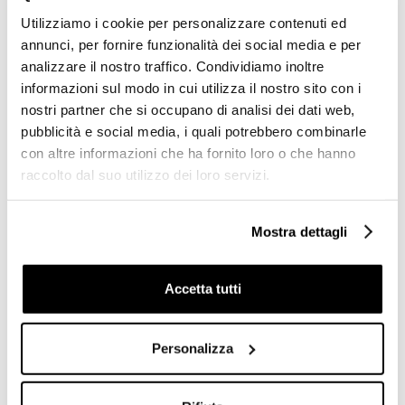
Utilizziamo i cookie per personalizzare contenuti ed
annunci, per fornire funzionalità dei social media e per
analizzare il nostro traffico. Condividiamo inoltre
informazioni sul modo in cui utilizza il nostro sito con i
nostri partner che si occupano di analisi dei dati web,
pubblicità e social media, i quali potrebbero combinarle
Quarzite Grigio Out 21x42 -
Quarzite Beige Out 21x42 -
con altre informazioni che ha fornito loro o che hanno
Mattonella da esterno - Cotto Petrus
Mattonella da esterno - Cotto Pe
raccolto dal suo utilizzo dei loro servizi.
€ 19,90/MQ
€ 19,90/MQ
Mostra dettagli
Prodotti simili
Accetta tutti
Personalizza
Offerta