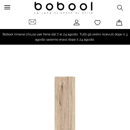
Bobool rimane chiuso per ferie dal 7 al 24 agosto. Tutti gli ordini ricevuti dopo il 3
agosto saranno evasi dopo il 24 agosto.