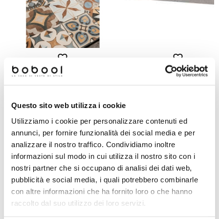
Battiscopa effetto graniglia d
Piastrella cementina in gres
marmo, in gres porcellanato o
porcellanato 20x20 - Patchwork
Grey 7,3x60 cm - Newdecò,
Colors Mix, Ceramica Sant'Agostino
Ceramica Sant'Agostino
Questo sito web utilizza i cookie
Richiedi preventivo
Richiedi preventivo
Utilizziamo i cookie per personalizzare contenuti ed
annunci, per fornire funzionalità dei social media e per
analizzare il nostro traffico. Condividiamo inoltre
Prodotti simili
informazioni sul modo in cui utilizza il nostro sito con i
nostri partner che si occupano di analisi dei dati web,
pubblicità e social media, i quali potrebbero combinarle
-69%
-69%
con altre informazioni che ha fornito loro o che hanno
raccolto dal suo utilizzo dei loro servizi.