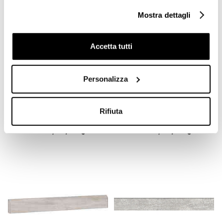
Mostra dettagli
Accetta tutti
Personalizza
Gres porcellanato rettificato
Gres porcellanato rettificato
effetto pietra, Queen Stone
effetto pietra, Queen Stone
Sabbia, 60x120 cm Cotto
Avorio 60x120 cm Cotto
Petrus
Petrus
Rifiuta
€ 28,40/MQ
€ 28,40/MQ