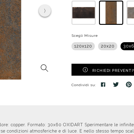
poggio
Distributori
Cassette di scarico
Soffioni speciali
ro
Phon
Se
Idrogetti
Porta fazzoletti
Soffioni Renovation
Scegli Misure
120x120
20x20
30x
RICHIEDI PREVENT
Condividi su:
 Colore: copper. Formato: 30x60 OXIDART Sperimentare le infinit
rse condizioni atmosferiche e di luce. E nello stesso tempo scal