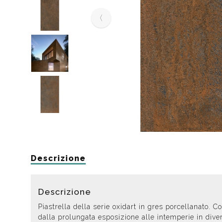
Da muro
Da Ap
Da Mu
Quadrate
Tonde
Descrizione
Descrizione
Piastrella della serie oxidart in gres porcellanato.
dalla prolungata esposizione alle intemperie in dive