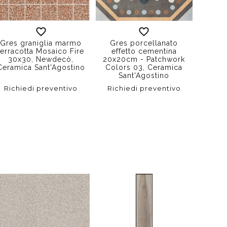
Gres graniglia marmo
Gres porcellanato
Gre
terracotta Mosaico Fire
effetto cementina
effe
30x30, Newdecò,
20x20cm - Patchwork
marm
Ceramica Sant'Agostino
Colors 03, Ceramica
120x1
Sant'Agostino
Ceram
Richiedi preventivo
Richiedi preventivo
Rich