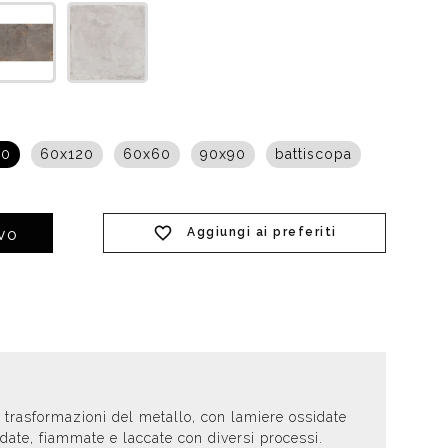
t doccia completi
Piantane da bagno
Diffusori con bastoncino
60
60x120
60x60
90x90
battiscopa
Aggiungi ai preferiti
IVO
e trasformazioni del metallo, con lamiere ossidate
date, fiammate e laccate con diversi processi.